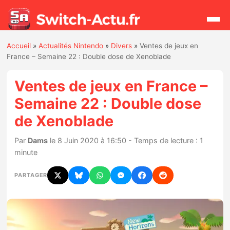
Accueil
»
Actualités Nintendo
»
Divers
»
Ventes de jeux en
Rechercher
France – Semaine 22 : Double dose de Xenoblade
Ventes de jeux en France –
Actualités
Semaine 22 : Double dose
de Xenoblade
Jeux
Par
Dams
le 8 Juin 2020 à 16:50 - Temps de lecture : 1
Hardware
minute
Mises à jour
PARTAGER
Chiffres de ventes
Rumeurs