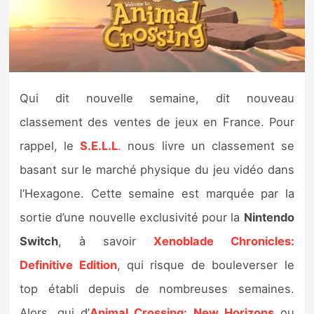
Nintendo Direct
Tests et previews
Qui dit nouvelle semaine, dit nouveau
Tests de jeux
classement des ventes de jeux en France. Pour
Tests d’accessoires
rappel, le
S.E.L.L
.
nous livre un classement se
basant sur le marché physique du jeu vidéo dans
Autres tests
l’Hexagone. Cette semaine est marquée par la
Previews
sortie d’une nouvelle exclusivité pour la
Nintendo
Switch
, à savoir
Xenoblade Chronicles:
Précommandes
Definitive Edition
, qui risque de bouleverser le
Précommandes jeux Switch 2
top établi depuis de nombreuses semaines.
Alors, qui d’
Animal Crossing: New Horizons
ou