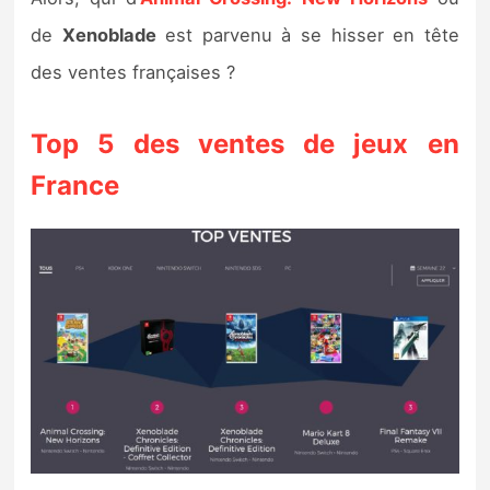
Sorties de jeux
de
Xenoblade
est parvenu à se hisser en tête
des ventes françaises ?
Bons plans
Top 5 des ventes de jeux en
Guides
France