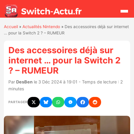
Accueil
»
Actualités Nintendo
»
Des accessoires déjà sur internet
Rechercher
… pour la Switch 2 ? – RUMEUR
Des accessoires déjà sur
Actualités
internet … pour la Switch 2
? – RUMEUR
Jeux
Par
DesBen
le 3 Déc 2024 à 19:01 - Temps de lecture : 2
Hardware
minutes
Mises à jour
PARTAGER
Chiffres de ventes
Rumeurs