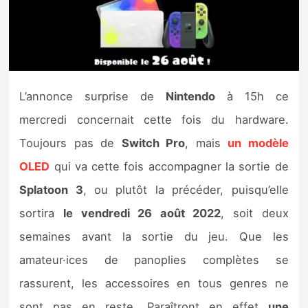
Nintendo Direct
Tests et previews
L’annonce surprise de
Nintendo
à 15h ce
Tests de jeux
mercredi concernait cette fois du hardware.
Tests d’accessoires
Toujours pas de
Switch Pro
, mais
un modèle
OLED
qui va cette fois accompagner la sortie de
Autres tests
Splatoon 3
, ou plutôt la précéder, puisqu’elle
Previews
sortira
le vendredi 26 août 2022
, soit deux
semaines avant la sortie du jeu. Que les
Précommandes
amateur·ices de panoplies complètes se
Précommandes jeux Switch 2
rassurent, les accessoires en tous genres ne
sont pas en reste. Paraîtront en effet
une