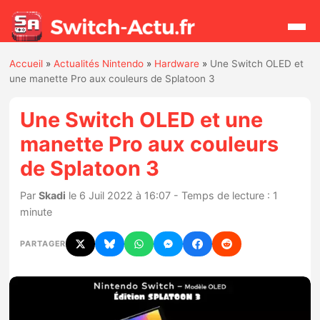
Accueil
»
Actualités Nintendo
»
Hardware
»
Une Switch OLED et
Rechercher
une manette Pro aux couleurs de Splatoon 3
Une Switch OLED et une
Actualités
manette Pro aux couleurs
de Splatoon 3
Jeux
Par
Skadi
le 6 Juil 2022 à 16:07 - Temps de lecture : 1
Hardware
minute
Mises à jour
PARTAGER
Chiffres de ventes
Rumeurs