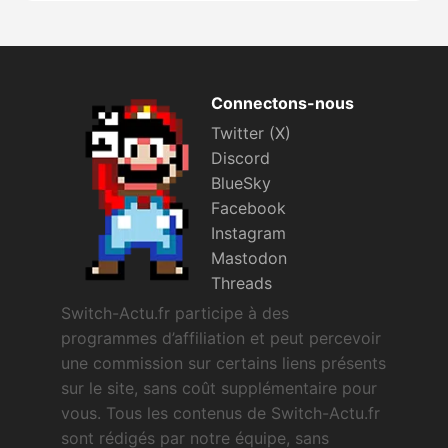
Connectons-nous
Twitter (X)
Discord
BlueSky
Facebook
Instagram
Mastodon
Threads
Switch-Actu.fr participe à des
programmes d’affiliation et peut percevoir
une commission sur certains liens présents
sur le site, sans coût supplémentaire pour
vous. Tous les contenus de Switch-Actu.fr
sont rédigés par notre équipe, sans