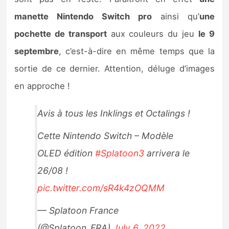
Sorties de jeux
manette Nintendo Switch pro
ainsi qu’
une
pochette de transport
aux couleurs du jeu
le 9
Bons plans
septembre
, c’est-à-dire en même temps que la
sortie de ce dernier. Attention, déluge d’images
Guides
en approche !
Avis à tous les Inklings et Octalings !
Cette Nintendo Switch – Modèle
OLED édition
#Splatoon3
arrivera le
26/08 !
pic.twitter.com/sR4k4zOQMM
— Splatoon France
(@Splatoon_FRA)
July 6, 2022