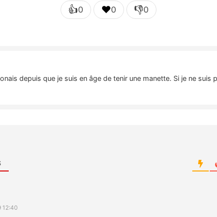
👍
❤️
👎
0
0
0
nais depuis que je suis en âge de tenir une manette. Si je ne suis 
S
9 12:40