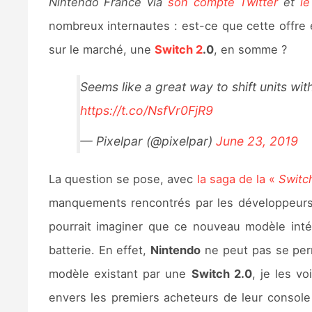
Nintendo France via
son compte Twitter
et
le
nombreux internautes : est-ce que cette offre
sur le marché, une
Switch 2
.0
, en somme ?
Seems like a great way to shift units wi
https://t.co/NsfVr0FjR9
— Pixelpar (@pixelpar)
June 23, 2019
La question se pose, avec
la saga de la «
Switc
manquements rencontrés par les développeurs,
pourrait imaginer que ce nouveau modèle int
batterie. En effet,
Nintendo
ne peut pas se perm
modèle existant par une
Switch 2.0
, je les v
envers les premiers acheteurs de leur consol