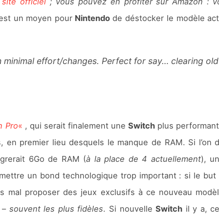
 site officiel
; vous pouvez en profiter sur Amazon : voi
 est un moyen pour
Nintendo
de déstocker le modèle act
th minimal effort/changes. Perfect for say… clearing o
h Pro
«
, qui serait finalement une
Switch
plus performante
 en premier lieu desquels le manque de RAM. Si l’on de
égrerait 6Go de RAM (
à la place de 4 actuellement
), u
ettre un bond technologique trop important : si le but 
ois mal proposer des jeux exclusifs à ce nouveau modè
e –
souvent les plus fidèles
. Si nouvelle
Switch
il y a, c