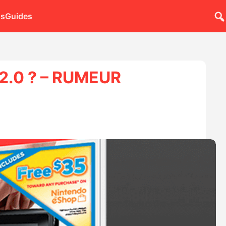
ns
Guides
 2.0 ? – RUMEUR