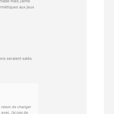
nomade mais j’aime
ermétiques aux jeux
ens seraient salés
e raison de changer
 avec, j’ai pas de