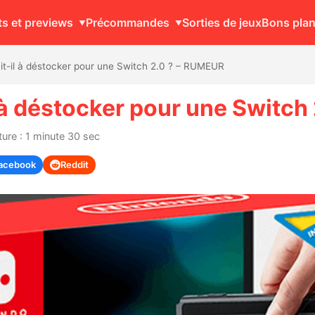
ts et previews
Précommandes
Sorties de jeux
Bons pla
it-il à déstocker pour une Switch 2.0 ? – RUMEUR
 à déstocker pour une Switch
ure : 1 minute 30 sec
acebook
Reddit