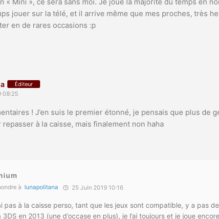
sion « Mini », ce sera sans moi. Je joue la majorité du temps en 
s jouer sur la télé, et il arrive même que mes proches, très h
nter en de rares occasions :p
na
Éditeur
9 08:25
taires ! J’en suis le premier étonné, je pensais que plus de g
repasser à la caisse, mais finalement non haha
anium
ondre à
lunapolitana
25 Juin 2019 10:16
i pas à la caisse perso, tant que les jeux sont compatible, y a pas d
la 3DS en 2013 (une d’occase en plus), je l’ai toujours et je joue encore