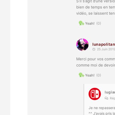
S’il s’agit d’une ver
bien de temps en temp
vidéo, se laissent te
0
lunapolita
25 Juin 201
Merci pour vos commen
comme moi de devoir 
0
lugi
Rép
Je ne repassera
^^ J’avais pris 