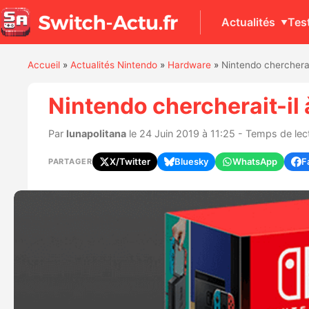
Actualités
Tes
Accueil
»
Actualités Nintendo
»
Hardware
»
Nintendo cherchera
Nintendo chercherait-il
Par
lunapolitana
le 24 Juin 2019 à 11:25 - Temps de lect
X/Twitter
Bluesky
WhatsApp
F
PARTAGER