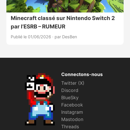
Minecraft classé sur Nintendo Switch 2
par l’ESRB – RUMEUR
Publié le 01/06/2026
·
par DesBen
Connectons-nous
Twitter (X)
Discord
BlueSky
Facebook
Instagram
Mastodon
Threads