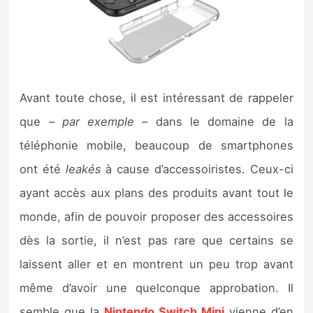
Nintendo Direct
Tests et previews
Avant toute chose, il est intéressant de rappeler
Tests de jeux
que –
par exemple
– dans le domaine de la
Tests d’accessoires
téléphonie mobile, beaucoup de smartphones
ont été
leakés
à cause d’accessoiristes. Ceux-ci
Autres tests
ayant accès aux plans des produits avant tout le
Previews
monde, afin de pouvoir proposer des accessoires
dès la sortie, il n’est pas rare que certains se
Précommandes
laissent aller et en montrent un peu trop avant
Précommandes jeux Switch 2
même d’avoir une quelconque approbation. Il
semble que la
Nintendo Switch Mini
vienne d’en