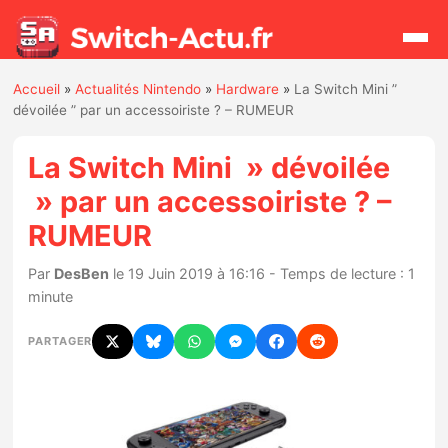
Accueil
»
Actualités Nintendo
»
Hardware
»
La Switch Mini ”
Rechercher
dévoilée ” par un accessoiriste ? – RUMEUR
La Switch Mini » dévoilée
Actualités
» par un accessoiriste ? –
RUMEUR
Jeux
Par
DesBen
le 19 Juin 2019 à 16:16 - Temps de lecture : 1
Hardware
minute
Mises à jour
PARTAGER
Chiffres de ventes
Rumeurs