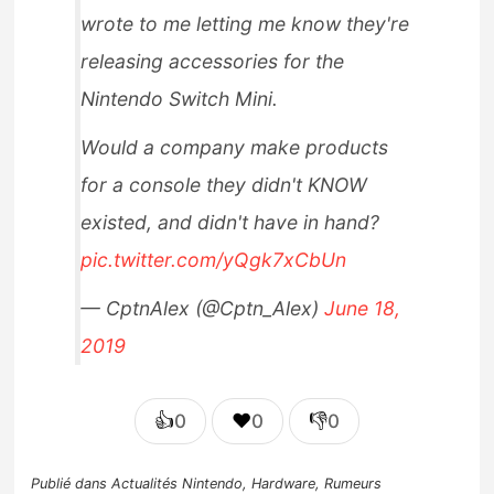
wrote to me letting me know they're
releasing accessories for the
Nintendo Switch Mini.
Would a company make products
for a console they didn't KNOW
existed, and didn't have in hand?
pic.twitter.com/yQgk7xCbUn
— CptnAlex (@Cptn_Alex)
June 18,
2019
👍
❤️
👎
0
0
0
Publié dans
Actualités Nintendo
,
Hardware
,
Rumeurs