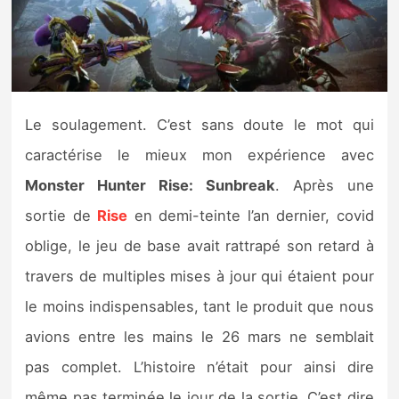
Nintendo Direct
Tests et previews
Le soulagement. C’est sans doute le mot qui
Tests de jeux
caractérise le mieux mon expérience avec
Tests d’accessoires
Monster Hunter Rise: Sunbreak
. Après une
sortie de
Rise
en demi-teinte l’an dernier, covid
Autres tests
oblige, le jeu de base avait rattrapé son retard à
Previews
travers de multiples mises à jour qui étaient pour
le moins indispensables, tant le produit que nous
Précommandes
avions entre les mains le 26 mars ne semblait
Précommandes jeux Switch 2
pas complet. L’histoire n’était pour ainsi dire
même pas terminée le jour de la sortie. C’est dire