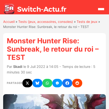
Accueil
»
Tests (jeux, accessoires, consoles)
»
Tests de jeux
»
Rechercher
Monster Hunter Rise: Sunbreak, le retour du roi – TEST
Monster Hunter Rise:
Actualités
Sunbreak, le retour du roi –
TEST
Jeux
Par
Skadi
le 9 Juil 2022 à 14:05 - Temps de lecture : 5
Hardware
minutes 30 sec
Mises à jour
PARTAGER
Chiffres de ventes
Rumeurs