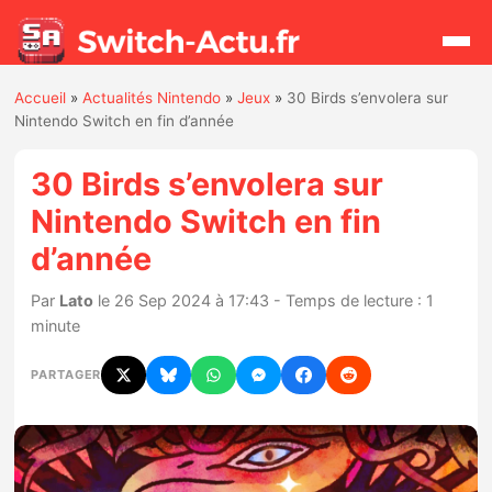
Accueil
»
Actualités Nintendo
»
Jeux
»
30 Birds s’envolera sur
Rechercher
Nintendo Switch en fin d’année
30 Birds s’envolera sur
Actualités
Nintendo Switch en fin
d’année
Jeux
Par
Lato
le 26 Sep 2024 à 17:43 - Temps de lecture : 1
Hardware
minute
Mises à jour
PARTAGER
Chiffres de ventes
Rumeurs