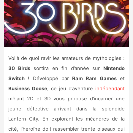
Nintendo Direct
Tests et previews
Tests de jeux
Voilà de quoi ravir les amateurs de mythologies :
Tests d’accessoires
30 Birds
sortira en fin d’année sur
Nintendo
Autres tests
Switch
! Développé par
Ram Ram Games
et
Previews
Business Goose
, ce jeu d’aventure
indépendant
mêlant 2D et 3D vous propose d’incarner une
Précommandes
jeune détective arrivant dans la splendide
Lantern City. En explorant les méandres de la
Précommandes jeux Switch 2
cité, l’héroïne doit rassembler trente oiseaux qui