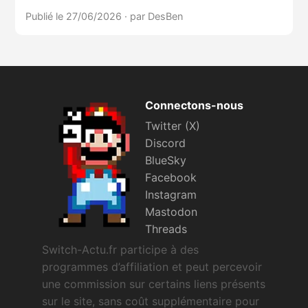
Publié le 27/06/2026
·
par DesBen
Connectons-nous
Twitter (X)
Discord
BlueSky
Facebook
Instagram
Mastodon
Threads
Switch-Actu.fr participe à des
programmes d’affiliation et peut percevoir
une commission sur certains liens présents
sur le site, sans coût supplémentaire pour