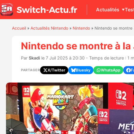
Actualités
Tes
Accueil
»
Actualités Nintendo
»
Nintendo
»
Nintendo se montre 
Nintendo se montre à l
Par
Skadi
le 7 Juil 2025 à 20:30 - Temps de lecture : 1 
X/Twitter
Bluesky
WhatsApp
F
PARTAGER