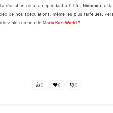
a rédaction restera cependant à l’affût,
Nintendo
resta
ied de nos spéculations, même les plus farfelues. Per
endrez bien un peu de
Mario Kart World
?
👍
❤️
👎
0
0
0