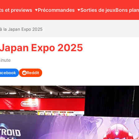
ts et previews
Précommandes
Sorties de jeux
Bons pla
à la Japan Expo 2025
a Japan Expo 2025
minute
acebook
Reddit