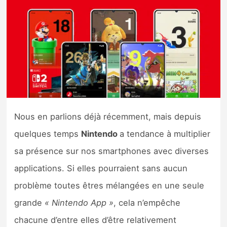
Nintendo Direct
Tests et previews
Tests de jeux
Tests d’accessoires
Nous en parlions déjà récemment, mais depuis
Autres tests
quelques temps
Nintendo
a tendance à multiplier
sa présence sur nos smartphones avec diverses
Previews
applications. Si elles pourraient sans aucun
Précommandes
problème toutes êtres mélangées en une seule
grande
« Nintendo App »
, cela n’empêche
Précommandes jeux Switch 2
chacune d’entre elles d’être relativement