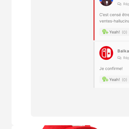
Rép
C’est censé être
ventes-hallucin
0
Balk
Rép
Je confirme!
0