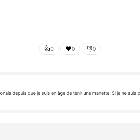
👍
❤️
👎
0
0
0
nais depuis que je suis en âge de tenir une manette. Si je ne suis 