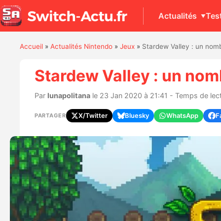
Actualités
Tes
Accueil
»
Actualités Nintendo
»
Jeux
»
Stardew Valley : un nomb
Stardew Valley : un nomb
Par
lunapolitana
le 23 Jan 2020 à 21:41 - Temps de lect
X/Twitter
Bluesky
WhatsApp
F
PARTAGER