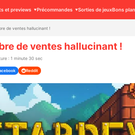
ts et previews
Précommandes
Sorties de jeux
Bons pla
re de ventes hallucinant !
re de ventes hallucinant !
ure : 1 minute 30 sec
acebook
Reddit