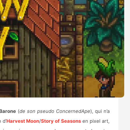
 Barone
(
de son pseudo ConcernedApe
), qui n’a
 d’
Harvest Moon
/
Story of Seasons
en pixel art,