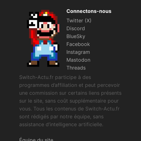
Connectons-nous
Twitter (X)
Discord
BlueSky
Facebook
Instagram
Mastodon
Threads
Switch-Actu.fr participe à des
programmes d’affiliation et peut percevoir
une commission sur certains liens présents
sur le site, sans coût supplémentaire pour
vous. Tous les contenus de Switch-Actu.fr
sont rédigés par notre équipe, sans
assistance d’intelligence artificielle.
Équipe du site