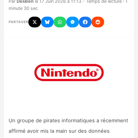
Par
DesBen
le 17 Juin 2026 à 11:13 - Temps de lecture : 1
minute 30 sec
Nintendo Direct
PARTAGER
Tests et previews
Tests de jeux
Tests d’accessoires
Autres tests
Previews
Précommandes
Un groupe de pirates informatiques a récemment
Précommandes jeux Switch 2
affirmé avoir mis la main sur des données