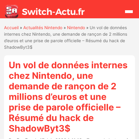
Accueil
»
Actualités Nintendo
»
Nintendo
»
Un vol de données
Rechercher
internes chez Nintendo, une demande de rançon de 2 millions
d’euros et une prise de parole officielle – Résumé du hack de
ShadowByt3$
Actualités
Un vol de données internes
Jeux
chez Nintendo, une
demande de rançon de 2
Hardware
millions d’euros et une
Mises à jour
prise de parole officielle –
Résumé du hack de
Chiffres de ventes
ShadowByt3$
Rumeurs