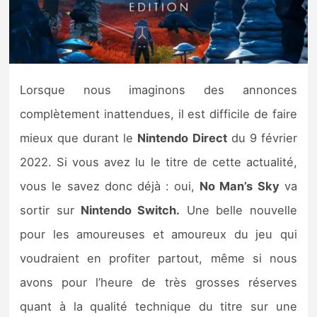
Nintendo Direct
Tests et previews
Lorsque nous imaginons des annonces
Tests de jeux
complètement inattendues, il est difficile de faire
mieux que durant le
Nintendo Direct
du 9 février
Tests d’accessoires
2022. Si vous avez lu le titre de cette actualité,
Autres tests
vous le savez donc déjà : oui,
No Man’s Sky
va
sortir sur
Nintendo Switch.
Une belle nouvelle
Previews
pour les amoureuses et amoureux du jeu qui
Précommandes
voudraient en profiter partout, même si nous
avons pour l’heure de très grosses réserves
Précommandes jeux Switch 2
quant à la qualité technique du titre sur une