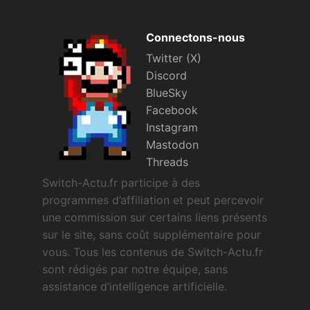
Connectons-nous
Twitter (X)
Discord
BlueSky
Facebook
Instagram
Mastodon
Threads
Switch-Actu.fr participe à des
programmes d’affiliation et peut percevoir
une commission sur certains liens présents
sur le site, sans coût supplémentaire pour
vous. Tous les contenus de Switch-Actu.fr
sont rédigés par notre équipe, sans
assistance d’intelligence artificielle.