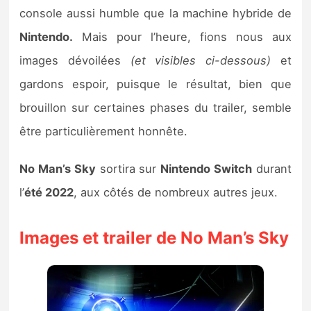
Sorties de jeux
console aussi humble que la machine hybride de
Nintendo.
Mais pour l’heure, fions nous aux
Bons plans
images dévoilées
(et visibles ci-dessous)
et
gardons espoir, puisque le résultat, bien que
Guides
brouillon sur certaines phases du trailer, semble
être particulièrement honnête.
No Man’s Sky
sortira sur
Nintendo Switch
durant
l’
été 2022
, aux côtés de nombreux autres jeux.
Images et trailer de No Man’s Sky