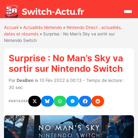
Accueil
»
Actualités Nintendo
»
Nintendo Direct : actualités,
Rechercher
dates et résumés
»
Surprise : No Man’s Sky va sortir sur
Nintendo Switch
Actualités
Surprise : No Man’s Sky va
sortir sur Nintendo Switch
Jeux
Par
DesBen
le 10 Fév 2022 à 00:13 - Temps de lecture :
30 sec
Hardware
PARTAGER
Mises à jour
Chiffres de ventes
Rumeurs