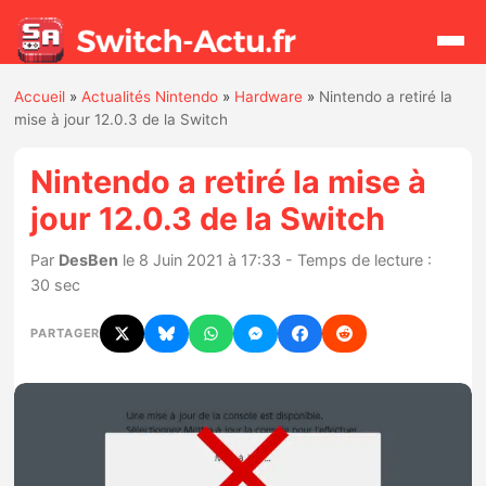
Accueil
»
Actualités Nintendo
»
Hardware
»
Nintendo a retiré la
Rechercher
mise à jour 12.0.3 de la Switch
Nintendo a retiré la mise à
Actualités
jour 12.0.3 de la Switch
Jeux
Par
DesBen
le 8 Juin 2021 à 17:33 - Temps de lecture :
30 sec
Hardware
PARTAGER
Mises à jour
Chiffres de ventes
Rumeurs