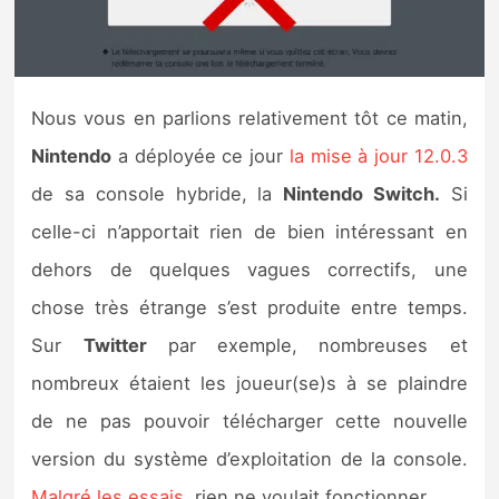
Nintendo Direct
Tests et previews
Nous vous en parlions relativement tôt ce matin,
Nintendo
a déployée ce jour
la mise à jour 12.0.3
Tests de jeux
de sa console hybride, la
Nintendo Switch.
Si
Tests d’accessoires
celle-ci n’apportait rien de bien intéressant en
dehors de quelques vagues correctifs, une
Autres tests
chose très étrange s’est produite entre temps.
Previews
Sur
Twitter
par exemple, nombreuses et
nombreux étaient les joueur(se)s à se plaindre
Précommandes
de ne pas pouvoir télécharger cette nouvelle
Précommandes jeux Switch 2
version du système d’exploitation de la console.
Malgré les essais
, rien ne voulait fonctionner.