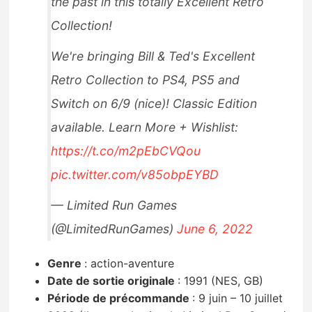
the past in this totally Excellent Retro
Collection!
We're bringing Bill & Ted's Excellent
Retro Collection to PS4, PS5 and
Switch on 6/9 (nice)! Classic Edition
available. Learn More + Wishlist:
https://t.co/m2pEbCVQou
pic.twitter.com/v85obpEYBD
— Limited Run Games
(@LimitedRunGames)
June 6, 2022
Genre
:
action-aventure
Date de sortie originale
:
1991 (NES, GB)
Période de précommande
:
9 juin – 10 juillet