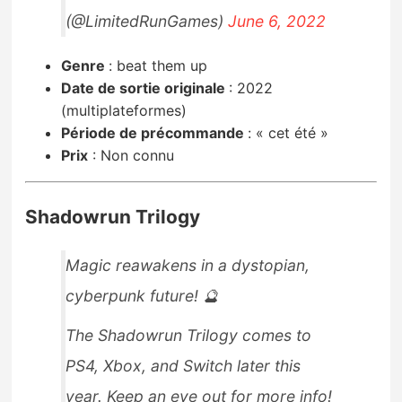
(@LimitedRunGames)
June 6, 2022
Genre
:
beat them up
Date de sortie originale
: 2022
(multiplateformes)
Période de précommande
:
« cet été »
Prix
:
Non connu
Shadowrun Trilogy
Magic reawakens in a dystopian,
cyberpunk future! 🔮
The Shadowrun Trilogy comes to
PS4, Xbox, and Switch later this
year. Keep an eye out for more info!