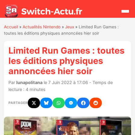
Accueil
»
Actualités Nintendo
»
Jeux
»
Limited Run Games :
Rechercher
toutes les éditions physiques annoncées hier soir
Limited Run Games : toutes
Actualités
les éditions physiques
annoncées hier soir
Jeux
Par
lunapolitana
le 7 Juin 2022 à 17:06 - Temps de
Hardware
lecture : 4 minutes
Mises à jour
PARTAGER
Chiffres de ventes
Rumeurs