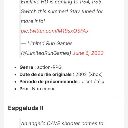
Enclave HD is coming to PS4, PS5,
Switch this summer! Stay tuned for
more info!
pic.twitter.com/M19sxQSFAx
— Limited Run Games
(@LimitedRunGames)
June 6, 2022
Genre
:
action-RPG
Date de sortie originale
:
2002 (Xbox)
Période de précommande
:
« cet été »
Prix
:
Non connu
Espgaluda II
An angelic CAVE shooter comes to