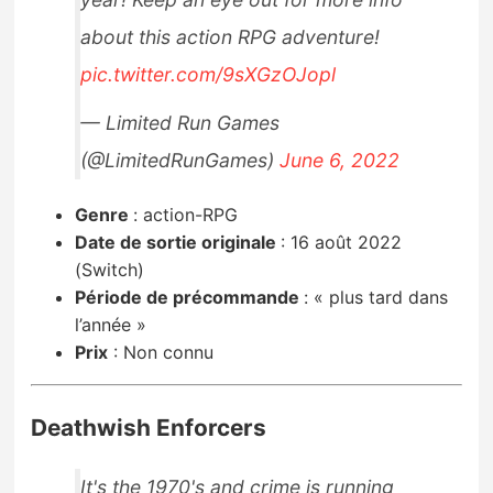
about this action RPG adventure!
pic.twitter.com/9sXGzOJopl
— Limited Run Games
(@LimitedRunGames)
June 6, 2022
Genre
:
action-RPG
Date de sortie originale
:
16 août 2022
(Switch)
Période de précommande
:
« plus tard dans
l’année »
Prix
:
Non connu
Deathwish Enforcers
It's the 1970's and crime is running