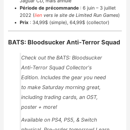
Jaguar CD, mais annulé
Période de précommande
:
6 juin – 3 juillet
2022 (
lien
vers le site de Limited Run Games
)
Prix
:
34,99$ (simple), 64,99$ (collector)
BATS: Bloodsucker Anti-Terror Squad
Check out the BATS: Bloodsucker
Anti-Terror Squad Collector's
Edition. Includes the gear you need
to make Saturday morning great,
including trading cards, an OST,
poster + more!
Available on PS4, PS5, & Switch
physical. Pre-order tomorrow! Learn