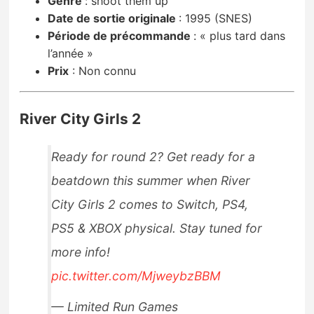
Genre
:
shoot them up
Date de sortie originale
: 1995 (SNES)
Période de précommande
:
« plus tard dans
l’année »
Prix
:
Non connu
River City Girls 2
Ready for round 2? Get ready for a
beatdown this summer when River
City Girls 2 comes to Switch, PS4,
PS5 & XBOX physical. Stay tuned for
more info!
pic.twitter.com/MjweybzBBM
— Limited Run Games