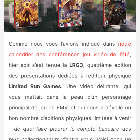
Nintendo Direct
Tests et previews
Comme nous vous l’avions indiqué dans
notre
Tests de jeux
calendrier des conférences jeu vidéo de l’été
,
Tests d’accessoires
hier soir s’est tenue la
LRG3
, quatrième édition
des présentations dédiées à l’éditeur physique
Autres tests
Limited Run Games
. Une vidéo délirante, qui
Previews
vous mettait dans la peau d’un personnage
principal de jeu en FMV, et qui nous a dévoilé un
Précommandes
bon nombre d’éditions physiques limitées à venir
Précommandes jeux Switch 2
–
de quoi faire pleurer le compte bancaire des
plus collectionneurs d’entre vous
. Voici donc un