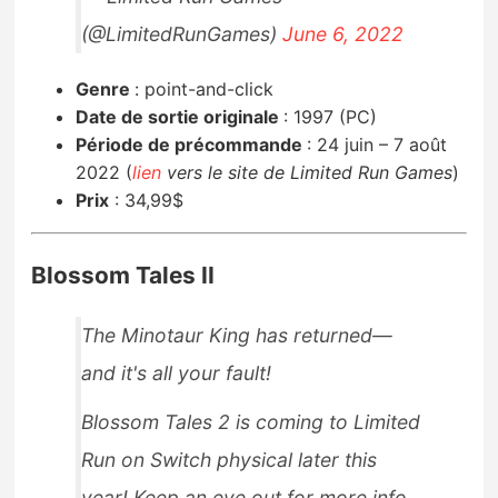
(@LimitedRunGames)
June 6, 2022
Genre
:
point-and-click
Date de sortie originale
:
1997 (PC)
Période de précommande
:
24 juin – 7 août
2022 (
lien
vers le site de Limited Run Games
)
Prix
:
34,99$
Blossom Tales II
The Minotaur King has returned—
and it's all your fault!
Blossom Tales 2 is coming to Limited
Run on Switch physical later this
year! Keep an eye out for more info