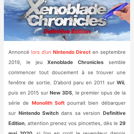
Nintendo Direct
Tests et previews
Tests de jeux
Annoncé
lors d’un
Nintendo Direct
en septembre
Tests d’accessoires
2019, le jeu
Xenoblade Chronicles
semble
commencer tout doucement à se trouver une
Autres tests
fenêtre de sortie. D’abord paru en 2011 sur
Wii
,
Previews
puis en 2015 sur
New 3DS
, le premier opus de la
série de
Monolith Soft
pourrait bien débarquer
Précommandes
sur
Nintendo Switch
dans sa version
Definitive
Précommandes jeux Switch 2
Edition
, attention prenez vos pincettes, dès le
29
mai 2020
, si l’on en croit le revendeur danois