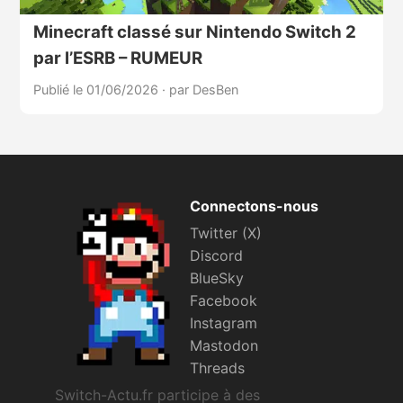
Minecraft classé sur Nintendo Switch 2
par l’ESRB – RUMEUR
Publié le 01/06/2026
·
par DesBen
Connectons-nous
Twitter (X)
Discord
BlueSky
Facebook
Instagram
Mastodon
Threads
Switch-Actu.fr participe à des