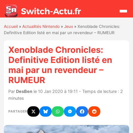
Accueil
»
Actualités Nintendo
»
Jeux
»
Xenoblade Chronicles:
Rechercher
Definitive Edition listé en mai par un revendeur – RUMEUR
Xenoblade Chronicles:
Actualités
Definitive Edition listé en
mai par un revendeur –
Jeux
RUMEUR
Hardware
Par
DesBen
le 10 Jan 2020 à 19:11 - Temps de lecture : 2
minutes
Mises à jour
PARTAGER
Chiffres de ventes
Rumeurs