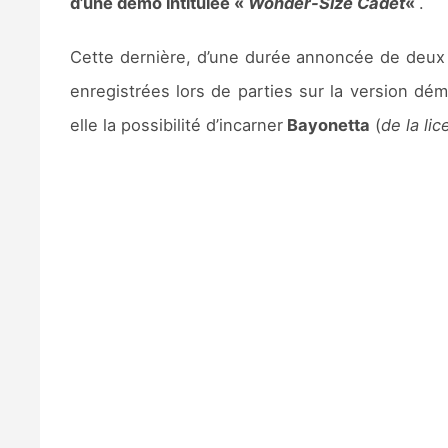
d’une démo intitulée «
Wonder-Size Cadet
«
.
Cette dernière, d’une durée annoncée de deux 
enregistrées lors de parties sur la version dé
elle la possibilité d’incarner
Bayonetta
(
de la l