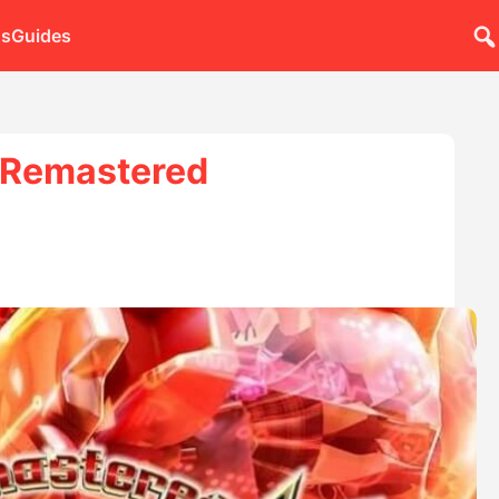
ns
Guides
1 Remastered