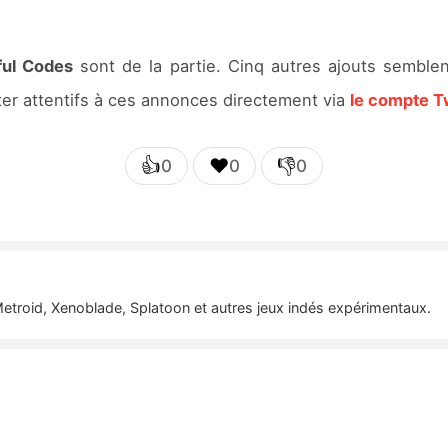
ul Codes
sont de la partie. Cinq autres ajouts semblen
er attentifs à ces annonces directement via
le compte Tw
👍
❤️
👎
0
0
0
etroid, Xenoblade, Splatoon et autres jeux indés expérimentaux.