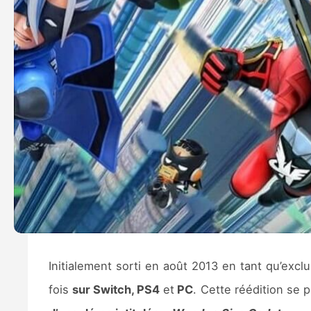
Initialement sorti en août 2013 en tant qu’exclu
fois
sur Switch, PS4
et
PC
. Cette réédition se 