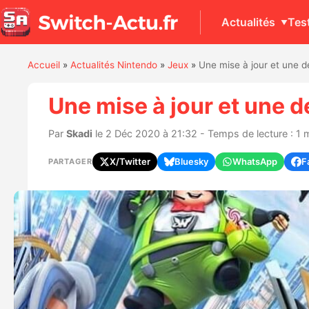
Actualités
Tes
Accueil
»
Actualités Nintendo
»
Jeux
»
Une mise à jour et une 
Une mise à jour et une
Par
Skadi
le 2 Déc 2020 à 21:32 - Temps de lecture : 1 
X/Twitter
Bluesky
WhatsApp
F
PARTAGER