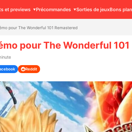
ts et previews
Précommandes
Sorties de jeux
Bons pla
démo pour The Wonderful 101 Remastered
 démo pour The Wonderful 10
minute
acebook
Reddit