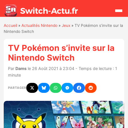
Accueil
»
Actualités Nintendo
»
Jeux
»
TV Pokémon s’invite sur la
Rechercher
Nintendo Switch
TV Pokémon s’invite sur la
Actualités
Nintendo Switch
Jeux
Par
Dams
le 26 Août 2021 à 23:04 - Temps de lecture : 1
minute
Hardware
PARTAGER
Mises à jour
Chiffres de ventes
Rumeurs