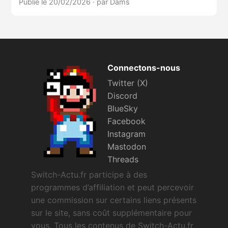
Publié le 20/02/2026
·
par Dams
Connectons-nous
Twitter (X)
Discord
BlueSky
Facebook
Instagram
Mastodon
Threads
Switch-Actu.fr participe à des
programmes d’affiliation et peut percevoir
une commission sur certains liens présents
sur le site, sans coût supplémentaire pour
vous. Tous les contenus de Switch-Actu.fr