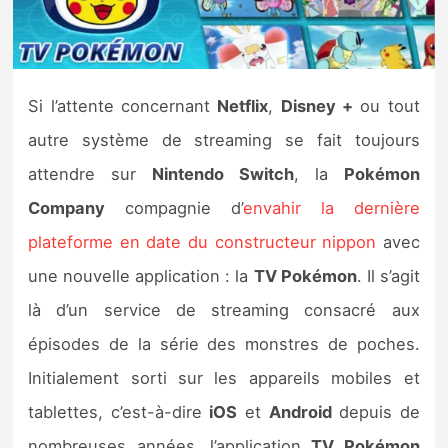
Nintendo Direct
Tests et previews
Si l’attente concernant
Netflix
,
Disney +
ou tout
autre système de streaming se fait toujours
Tests de jeux
attendre sur
Nintendo
Switch
, la
Pokémon
Tests d’accessoires
Company
compagnie d’
envahir la dernière
plateforme en date du constructeur nippon
avec
Autres tests
une nouvelle application : la
TV Pokémon
. Il s’agit
Previews
là d’un service de streaming consacré aux
épisodes de la série des monstres de poches.
Précommandes
Initialement sorti sur les appareils mobiles et
Précommandes jeux Switch 2
tablettes, c’est-à-dire
iOS
et
Android
depuis de
nombreuses années, l’application
TV Pokémon