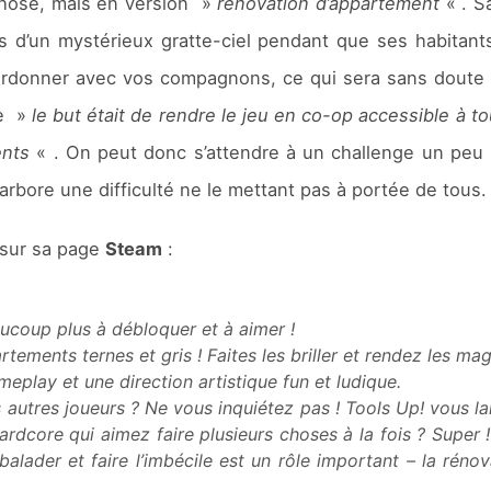
chose, mais en version »
rénovation d’appartement
« . 
 d’un mystérieux gratte-ciel pendant que ses habitants
rdonner avec vos compagnons, ce qui sera sans doute la 
ue »
le but était de rendre le jeu en co-op accessible à t
ents
« . On peut donc s’attendre à un challenge un peu 
arbore une difficulté ne le mettant pas à portée de tous.
 sur sa page
Steam
:
coup plus à débloquer et à aimer !
ments ternes et gris ! Faites les briller et rendez les mag
play et une direction artistique fun et ludique.
 autres joueurs ? Ne vous inquiétez pas ! Tools Up! vous la
ardcore qui aimez faire plusieurs choses à la fois ? Super
alader et faire l’imbécile est un rôle important – la réno