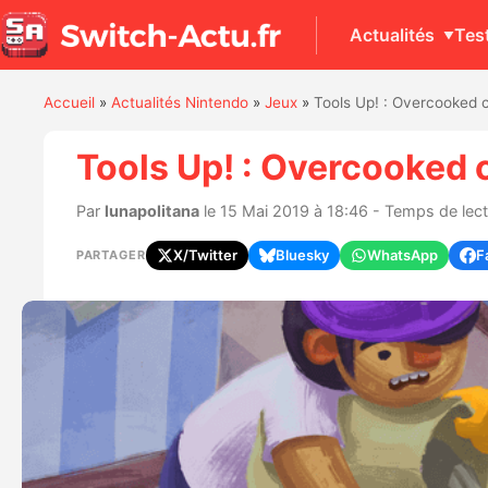
Actualités
Tes
Accueil
»
Actualités Nintendo
»
Jeux
»
Tools Up! : Overcooked 
Tools Up! : Overcooked
Par
lunapolitana
le 15 Mai 2019 à 18:46 - Temps de lect
X/Twitter
Bluesky
WhatsApp
F
PARTAGER