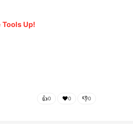
 Tools Up!
👍
❤️
👎
0
0
0