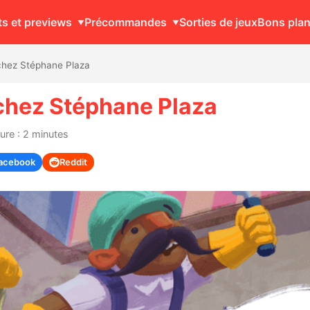
ts et previews
Précommandes
Sorties de jeux
Bons pla
chez Stéphane Plaza
 chez Stéphane Plaza
ure : 2 minutes
acebook
Reddit