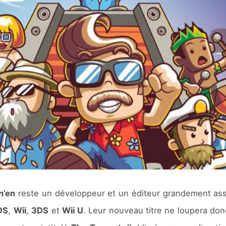
n’en
reste un développeur et un éditeur grandement as
DS
,
Wii
,
3DS
et
Wii U
. Leur nouveau titre ne loupera do