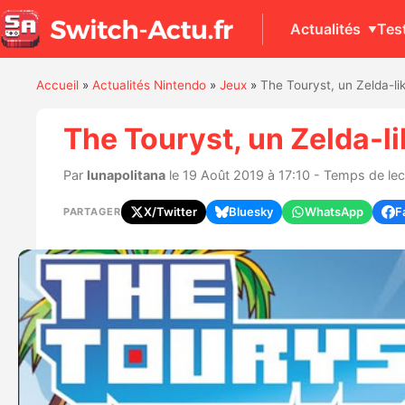
Actualités
Tes
Accueil
»
Actualités Nintendo
»
Jeux
»
The Touryst, un Zelda-l
The Touryst, un Zelda-l
Par
lunapolitana
le 19 Août 2019 à 17:10 - Temps de lect
X/Twitter
Bluesky
WhatsApp
F
PARTAGER