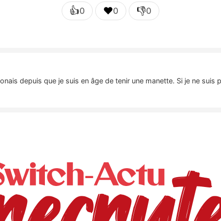
👍
❤️
👎
0
0
0
nais depuis que je suis en âge de tenir une manette. Si je ne suis 