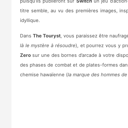
puisqu’ils publieront sur
Switch
un jeu d’action
titre semble, au vu des premières images, insp
idyllique.
Dans
The Touryst
, vous paraissez être naufrag
là le mystère à résoudre
), et pourrez vous y p
Zero
sur une des bornes d’arcade à votre dispo
des phases de combat et de plates-formes dans 
chemise hawaïenne (
la marque des hommes de