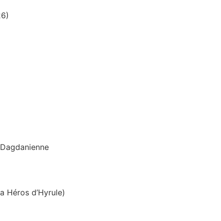
26)
n Dagdanienne
a Héros d’Hyrule)