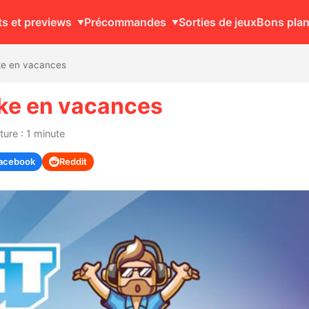
ts et previews
Précommandes
Sorties de jeux
Bons pla
ike en vacances
ike en vacances
ure : 1 minute
acebook
Reddit