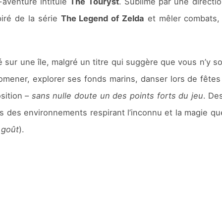
-aventure intitulé
The Touryst
. Sublimé par une directi
iré de la série
The Legend of Zelda
et mêler combats, 
é sur une île, malgré un titre qui suggère que vous n’y 
romener, explorer ses fonds marins, danser lors de fête
sition –
sans nulle doute un des points forts du jeu
. De
des environnements respirant l’inconnu et la magie que
 goût
).