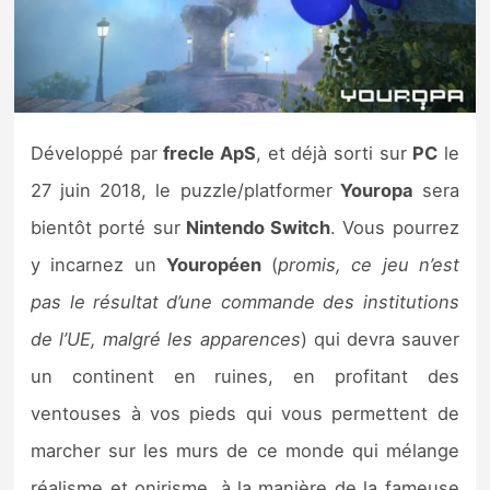
Nintendo Direct
Tests et previews
Développé par
frecle ApS
, et déjà sorti sur
PC
le
Tests de jeux
27 juin 2018, le puzzle/platformer
Youropa
sera
Tests d’accessoires
bientôt porté sur
Nintendo Switch
. Vous pourrez
y incarnez un
Youropéen
(
promis, ce jeu n’est
Autres tests
pas le résultat d’une commande des institutions
Previews
de l’UE, malgré les apparences
) qui devra sauver
un continent en ruines, en profitant des
Précommandes
ventouses à vos pieds qui vous permettent de
Précommandes jeux Switch 2
marcher sur les murs de ce monde qui mélange
réalisme et onirisme, à la manière de la fameuse