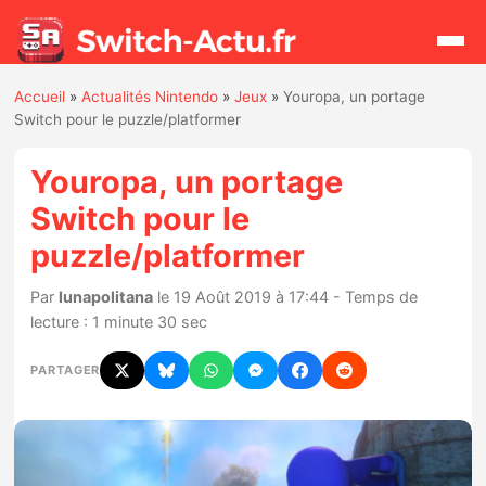
Accueil
»
Actualités Nintendo
»
Jeux
»
Youropa, un portage
Rechercher
Switch pour le puzzle/platformer
Youropa, un portage
Actualités
Switch pour le
puzzle/platformer
Jeux
Par
lunapolitana
le 19 Août 2019 à 17:44 - Temps de
Hardware
lecture : 1 minute 30 sec
Mises à jour
PARTAGER
Chiffres de ventes
Rumeurs