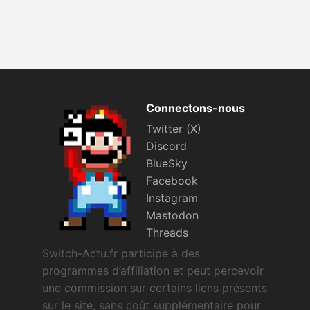
Connectons-nous
Twitter (X)
Discord
BlueSky
Facebook
Instagram
Mastodon
Threads
Switch-Actu.fr participe à des
programmes d’affiliation et peut percevoir
une commission sur certains liens présents
sur le site, sans coût supplémentaire pour