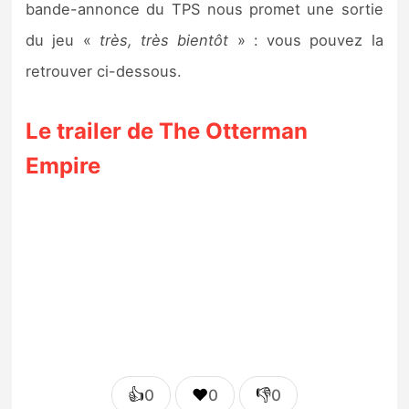
bande-annonce du TPS nous promet une sortie
du jeu «
très, très bientôt
» : vous pouvez la
retrouver ci-dessous.
Le trailer de The Otterman
Empire
👍
❤️
👎
0
0
0