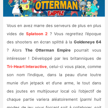
Nintendo Direct
Tests et previews
Vous en avez marre des serveurs de plus en plus
vides de
Splatoon 2
? Vous regrettez l’époque
Tests de jeux
des shooters en écran splitté à la
Goldeneye 64
Tests d’accessoires
? Alors
The Otterman Empire
pourrait vous
intéresser ! Développé par les britanniques de
Autres tests
Tri-Heart Interactive
, celui-ci vous place, comme
Previews
son nom l’indique, dans la peau d’une loutre
munie d’un jetpack et d’une arme, le tout dans
Précommandes
des joutes en multijoueur local où l’objectif de
Précommandes jeux Switch 2
chaque partie variera aléatoirement (
parmi huit
modes de jeu vous forçant soit à collaborer, soit