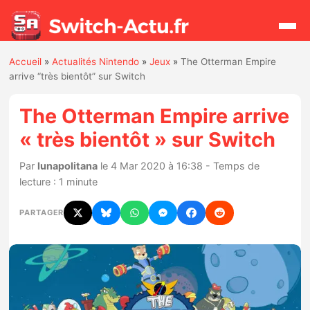
Accueil
»
Actualités Nintendo
»
Jeux
»
The Otterman Empire
Rechercher
arrive “très bientôt” sur Switch
The Otterman Empire arrive
Actualités
« très bientôt » sur Switch
Jeux
Par
lunapolitana
le 4 Mar 2020 à 16:38 - Temps de
lecture : 1 minute
Hardware
PARTAGER
Mises à jour
Chiffres de ventes
Rumeurs