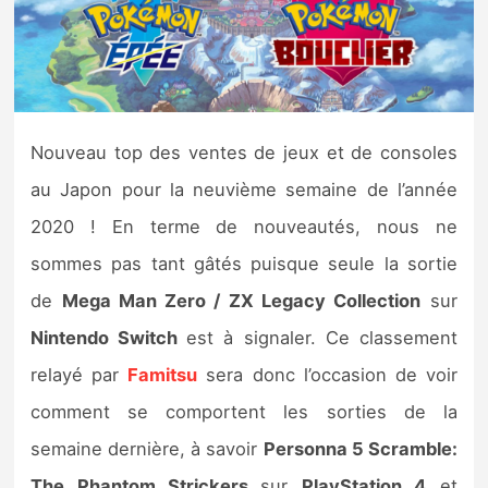
Nintendo Direct
Tests et previews
Nouveau top des ventes de jeux et de consoles
Tests de jeux
au Japon pour la neuvième semaine de l’année
Tests d’accessoires
2020 ! En terme de nouveautés, nous ne
sommes pas tant gâtés puisque seule la sortie
Autres tests
de
Mega Man Zero / ZX Legacy Collection
sur
Previews
Nintendo Switch
est à signaler. Ce classement
relayé par
Famitsu
sera donc l’occasion de voir
Précommandes
comment se comportent les sorties de la
Précommandes jeux Switch 2
semaine dernière, à savoir
Personna 5 Scramble:
The Phantom Strickers
sur
PlayStation 4
et