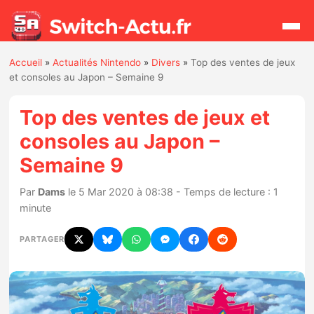
Accueil
»
Actualités Nintendo
»
Divers
»
Top des ventes de jeux
Rechercher
et consoles au Japon – Semaine 9
Top des ventes de jeux et
Actualités
consoles au Japon –
Semaine 9
Jeux
Par
Dams
le 5 Mar 2020 à 08:38 - Temps de lecture : 1
Hardware
minute
Mises à jour
PARTAGER
Chiffres de ventes
Rumeurs