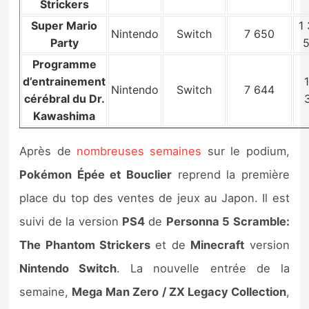
Strickers
Super Mario
1
Nintendo
Switch
7 650
Party
Programme
d’entrainement
Nintendo
Switch
7 644
cérébral du Dr.
Kawashima
Après de
nombreuses semaines
sur le podium,
Pokémon Épée et Bouclier
reprend la première
place du top des ventes de jeux au Japon. Il est
suivi de la version
PS4
de
Personna 5 Scramble:
The Phantom Strickers
et de
Minecraft
version
Nintendo Switch
. La nouvelle entrée de la
semaine,
Mega Man Zero / ZX Legacy Collection
,