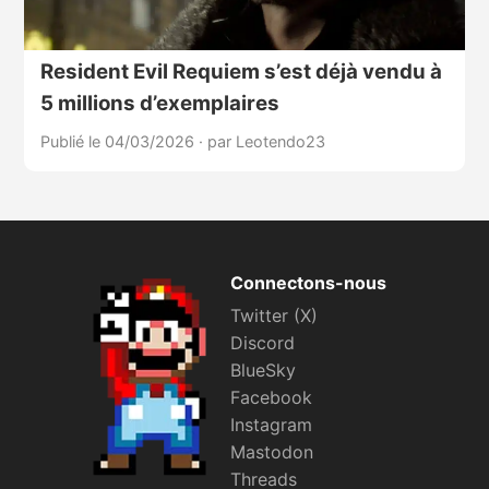
Resident Evil Requiem s’est déjà vendu à
5 millions d’exemplaires
Publié le 04/03/2026
·
par Leotendo23
Connectons-nous
Twitter (X)
Discord
BlueSky
Facebook
Instagram
Mastodon
Threads