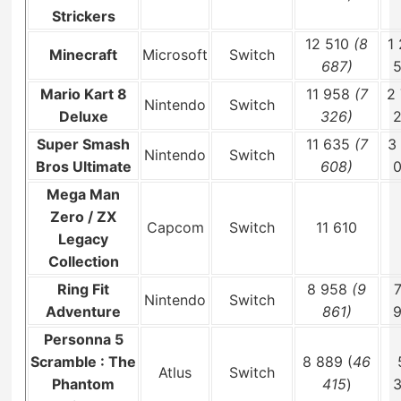
Strickers
12 510
(8
1
Minecraft
Microsoft
Switch
687)
Mario Kart 8
11 958
(7
2
Nintendo
Switch
Deluxe
326)
Super Smash
11 635
(7
3
Nintendo
Switch
Bros Ultimate
608)
Mega Man
Zero / ZX
Capcom
Switch
11 610
Legacy
Collection
Ring Fit
8 958
(9
Nintendo
Switch
Adventure
861)
Personna 5
Scramble : The
8 889 (
46
Atlus
Switch
Phantom
415
)