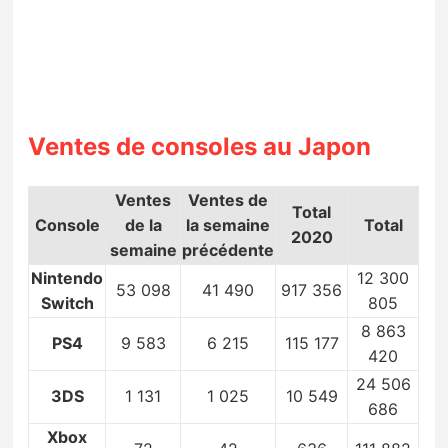
Ventes de consoles au Japon
Ventes
Ventes de
Total
Console
de la
la semaine
Total
2020
semaine
précédente
Nintendo
12 300
53 098
41 490
917 356
Switch
805
8 863
PS4
9 583
6 215
115 177
420
24 506
3DS
1 131
1 025
10 549
686
Xbox