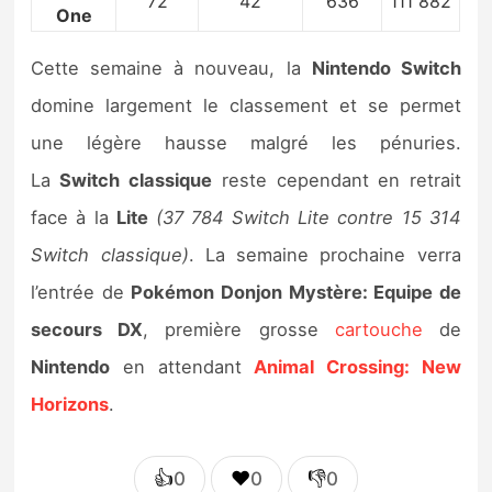
72
42
636
111 882
One
Cette semaine à nouveau, la
Nintendo Switch
domine largement le classement et se permet
une légère hausse malgré les pénuries.
La
Switch
classique
reste cependant en retrait
face à la
Lite
(37 784 Switch Lite contre 15 314
Switch classique)
. La semaine prochaine verra
l’entrée de
Pokémon Donjon Mystère: Equipe de
secours DX
, première grosse
cartouche
de
Nintendo
en attendant
Animal Crossing: New
Horizons
.
👍
❤️
👎
0
0
0