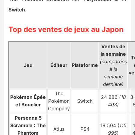
Sorties de jeux
Switch
.
Bons plans
Top des ventes de jeux au Japon
Guides
Ventes de
la semaine
T
(comparées
Jeu
Éditeur
Plateforme
à la
ve
semaine
dernière)
The
Pokémon Épée
24 886
(18
3
Pokémon
Switch
et Bouclier
403)
Company
Personna 5
Scramble : The
19 504 (
115
Atlus
PS4
Phantom
995
)