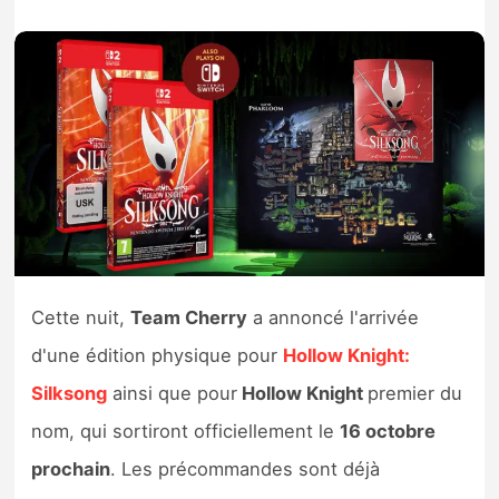
Nintendo Direct
Tests et previews
Tests de jeux
Tests d’accessoires
Autres tests
Cette nuit,
Team Cherry
a annoncé l'arrivée
Previews
d'une édition physique pour
Hollow Knight:
Silksong
ainsi que pour
Hollow Knight
premier du
Précommandes
nom, qui sortiront officiellement le
16 octobre
Précommandes jeux Switch 2
prochain
. Les précommandes sont déjà