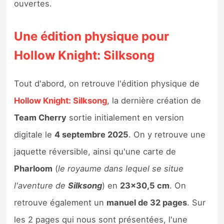
ouvertes.
Sorties de jeux
Une édition physique pour
Bons plans
Hollow Knight: Silksong
Guides
Tout d'abord, on retrouve l'édition physique de
Hollow Knight: Silksong
, la dernière création de
Team Cherry
sortie initialement en version
digitale le
4 septembre 2025
. On y retrouve une
jaquette réversible, ainsi qu'une carte de
Pharloom
(
le royaume dans lequel se situe
l'aventure de
Silksong
) en
23×30,5 cm
. On
retrouve également un
manuel de 32 pages
. Sur
les 2 pages qui nous sont présentées, l'une