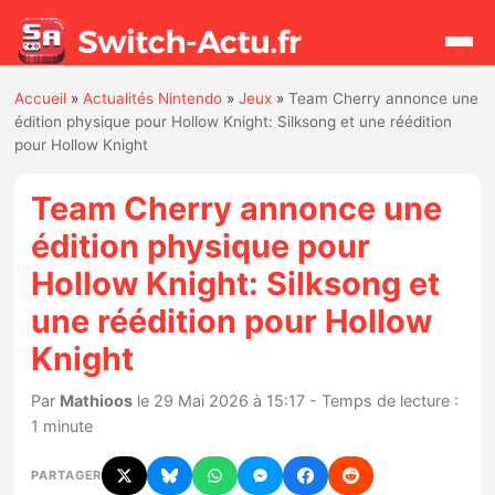
Accueil
»
Actualités Nintendo
»
Jeux
»
Team Cherry annonce une
Rechercher
édition physique pour Hollow Knight: Silksong et une réédition
pour Hollow Knight
Actualités
Team Cherry annonce une
édition physique pour
Jeux
Hollow Knight: Silksong et
une réédition pour Hollow
Hardware
Knight
Mises à jour
Par
Mathioos
le 29 Mai 2026 à 15:17 - Temps de lecture :
Chiffres de ventes
1 minute
PARTAGER
Rumeurs