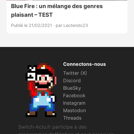
Blue Fire : un mélange des genres
plaisant – TEST
Publié le 21/02/2021
·
par Leotendo23
Connectons-nous
Twitter (X)
Discord
BlueSky
Facebook
Instagram
Mastodon
Threads
Switch-Actu.fr participe à des