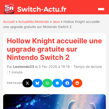
Accueil
»
Actualités Nintendo
»
Jeux
»
Hollow Knight accueille
Rechercher
une upgrade gratuite sur Nintendo Switch 2
Hollow Knight accueille une
Actualités
upgrade gratuite sur
Nintendo Switch 2
Jeux
Par
Leotendo23
le 5 Fév 2026 à 19:18 - Temps de lecture
Hardware
: 1 minute
Mises à jour
PARTAGER
Chiffres de ventes
Rumeurs