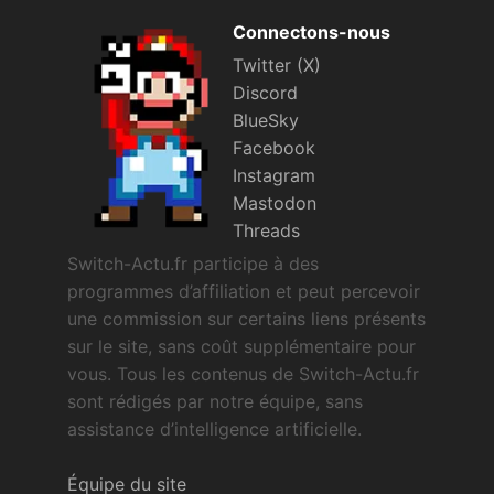
Connectons-nous
Twitter (X)
Discord
BlueSky
Facebook
Instagram
Mastodon
Threads
Switch-Actu.fr participe à des
programmes d’affiliation et peut percevoir
une commission sur certains liens présents
sur le site, sans coût supplémentaire pour
vous. Tous les contenus de Switch-Actu.fr
sont rédigés par notre équipe, sans
assistance d’intelligence artificielle.
Équipe du site