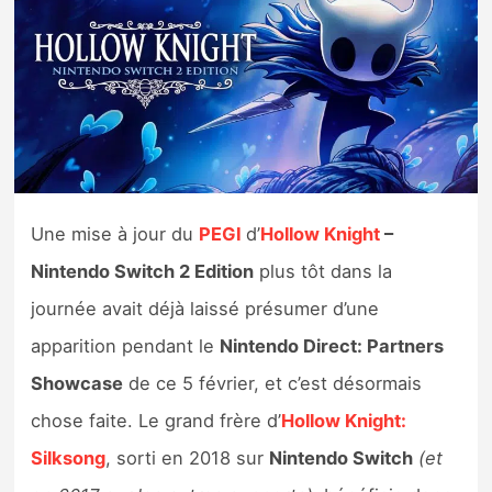
Nintendo Direct
Tests et previews
Tests de jeux
Tests d’accessoires
Une mise à jour du
PEGI
d’
Hollow Knight
–
Nintendo Switch 2 Edition
plus tôt dans la
Autres tests
journée avait déjà laissé présumer d’une
Previews
apparition pendant le
Nintendo Direct: Partners
Showcase
de ce 5 février, et c’est désormais
Précommandes
chose faite. Le grand frère d’
Hollow Knight:
Précommandes jeux Switch 2
Silksong
, sorti en 2018 sur
Nintendo Switch
(et