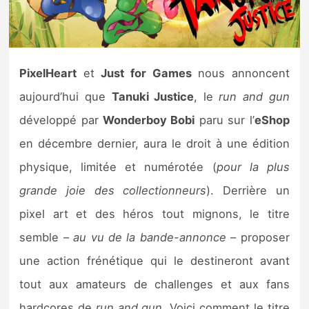
Nintendo Direct
Tests et previews
PixelHeart
et
Just for Games
nous annoncent
aujourd’hui que
Tanuki Justice
, le
run and gun
Tests de jeux
développé par
Wonderboy Bobi
paru sur l’
eShop
Tests d’accessoires
en décembre dernier, aura le droit à une édition
physique, limitée et numérotée (
pour la plus
Autres tests
grande joie des collectionneurs
). Derrière un
Previews
pixel art et des héros tout mignons, le titre
semble –
au vu de la bande-annonce
– proposer
Précommandes
une action frénétique qui le destineront avant
Précommandes jeux Switch 2
tout aux amateurs de challenges et aux fans
hardcores de
run and gun
. Voici comment le titre