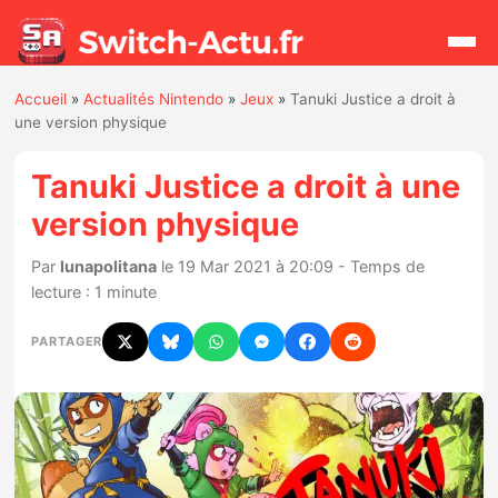
Accueil
»
Actualités Nintendo
»
Jeux
»
Tanuki Justice a droit à
Rechercher
une version physique
Tanuki Justice a droit à une
Actualités
version physique
Jeux
Par
lunapolitana
le 19 Mar 2021 à 20:09 - Temps de
lecture : 1 minute
Hardware
PARTAGER
Mises à jour
Chiffres de ventes
Rumeurs