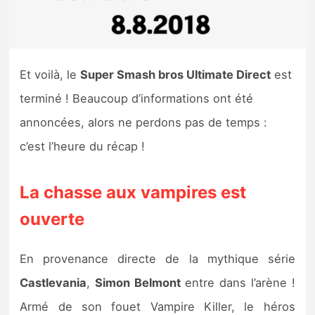
Nintendo Direct
Tests et previews
Et voilà, le
Super Smash bros Ultimate Direct
est
terminé ! Beaucoup d’informations ont été
Tests de jeux
annoncées, alors ne perdons pas de temps :
Tests d’accessoires
c’est l’heure du récap !
Autres tests
La chasse aux vampires est
Previews
ouverte
Précommandes
En provenance directe de la mythique série
Castlevania
,
Simon Belmont
entre dans l’arène !
Précommandes jeux Switch 2
Armé de son fouet Vampire Killer, le héros