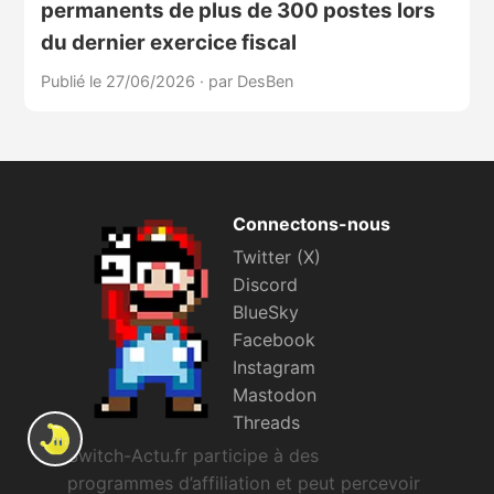
permanents de plus de 300 postes lors
du dernier exercice fiscal
Publié le 27/06/2026
·
par DesBen
Connectons-nous
Twitter (X)
Discord
BlueSky
Facebook
Instagram
Mastodon
Threads
Switch-Actu.fr participe à des
programmes d’affiliation et peut percevoir