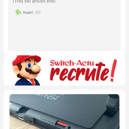
(Très bel amiibo btw)
0