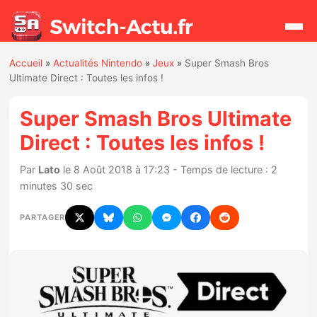
Accueil
»
Actualités Nintendo
»
Jeux
»
Super Smash Bros
Rechercher
Ultimate Direct : Toutes les infos !
Super Smash Bros Ultimate
Actualités
Direct : Toutes les infos !
Jeux
Par
Lato
le 8 Août 2018 à 17:23 - Temps de lecture : 2
minutes 30 sec
Hardware
PARTAGER
Mises à jour
Chiffres de ventes
Rumeurs