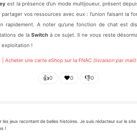
ley
est la présence d’un mode multijoueur, présent depui
 partager vos ressources avec eux : l’union faisant la f
en rapidement. A noter qu’une fonction de chat est d
tations de la
Switch
à ce sujet. Il ne vous reste désorm
 exploitation !
| Acheter une carte eShop sur la FNAC
(livraison par mail)
👍
❤️
👎
0
0
0
es jeux racontant de belles histoires. Je suis rédacteur sur le sit
es !