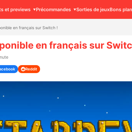
ts et previews
Précommandes
Sorties de jeux
Bons pla
onible en français sur Switch !
ponible en français sur Switc
inute
acebook
Reddit