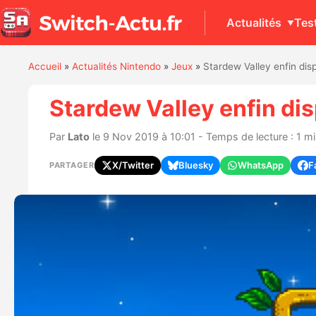
Actualités
Tes
Accueil
»
Actualités Nintendo
»
Jeux
»
Stardew Valley enfin disp
Stardew Valley enfin dis
Par
Lato
le 9 Nov 2019 à 10:01 - Temps de lecture : 1 m
X/Twitter
Bluesky
WhatsApp
F
PARTAGER