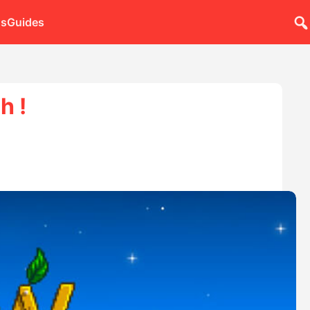
ns
Guides
h !