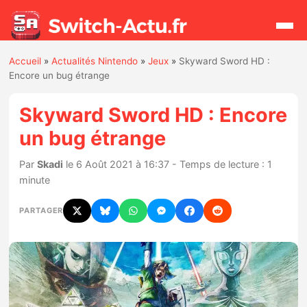
Accueil
»
Actualités Nintendo
»
Jeux
»
Skyward Sword HD :
Rechercher
Encore un bug étrange
Skyward Sword HD : Encore
Actualités
un bug étrange
Jeux
Par
Skadi
le 6 Août 2021 à 16:37 - Temps de lecture : 1
minute
Hardware
PARTAGER
Mises à jour
Chiffres de ventes
Rumeurs