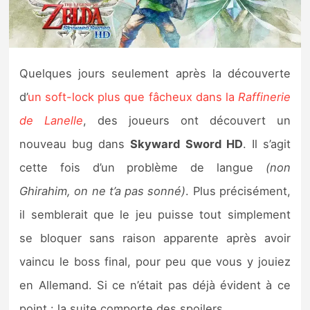
Nintendo Direct
Tests et previews
Quelques jours seulement après la découverte
d’
un soft-lock plus que fâcheux dans la
Raffinerie
Tests de jeux
de Lanelle
, des joueurs ont découvert un
Tests d’accessoires
nouveau bug dans
Skyward Sword HD
. Il s’agit
cette fois d’un problème de langue
(non
Autres tests
Ghirahim, on ne t’a pas sonné)
. Plus précisément,
Previews
il semblerait que le jeu puisse tout simplement
se bloquer sans raison apparente après avoir
Précommandes
vaincu le boss final, pour peu que vous y jouiez
Précommandes jeux Switch 2
en Allemand. Si ce n’était pas déjà évident à ce
point : la suite comporte des spoilers.