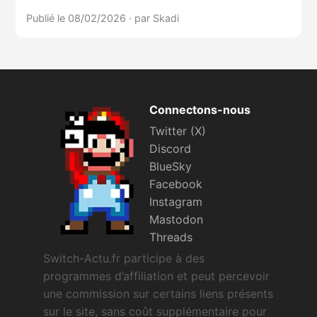
Publié le 08/02/2026
·
par Skadi
Connectons-nous
Twitter (X)
Discord
BlueSky
Facebook
Instagram
Mastodon
Threads
Switch-Actu.fr participe à des
programmes d’affiliation et peut percevoir
une commission sur certains liens présents
sur le site, sans coût supplémentaire pour