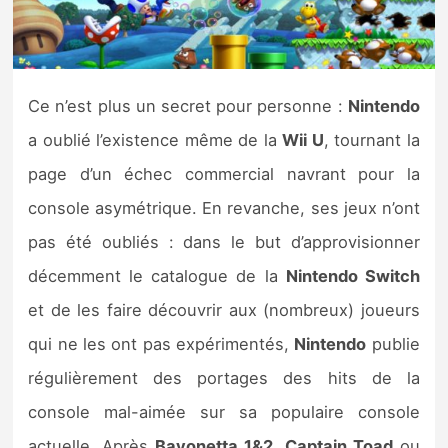
Nintendo Direct
Tests et previews
Ce n’est plus un secret pour personne :
Nintendo
a oublié l’existence même de la
Wii U
, tournant la
Tests de jeux
page d’un échec commercial navrant pour la
Tests d’accessoires
console asymétrique. En revanche, ses jeux n’ont
pas été oubliés : dans le but d’approvisionner
Autres tests
décemment le catalogue de la
Nintendo Switch
Previews
et de les faire découvrir aux (nombreux) joueurs
qui ne les ont pas expérimentés,
Nintendo
publie
Précommandes
régulièrement des portages des hits de la
Précommandes jeux Switch 2
console mal-aimée sur sa populaire console
actuelle. Après
Bayonetta 1&2
,
Captain Toad
ou