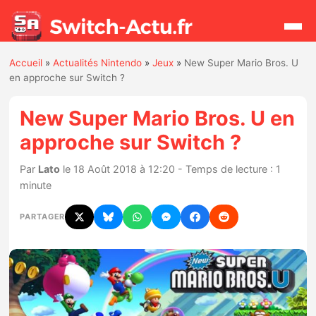
Accueil
»
Actualités Nintendo
»
Jeux
»
New Super Mario Bros. U
Rechercher
en approche sur Switch ?
New Super Mario Bros. U en
Actualités
approche sur Switch ?
Jeux
Par
Lato
le 18 Août 2018 à 12:20 - Temps de lecture : 1
minute
Hardware
PARTAGER
Mises à jour
Chiffres de ventes
Rumeurs