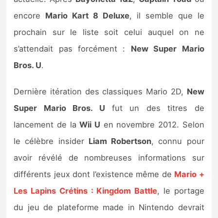
Sorties de jeux
encore
Mario Kart 8 Deluxe
, il semble que le
prochain sur le liste soit celui auquel on ne
Bons plans
s’attendait pas forcément :
New Super Mario
Bros. U
.
Guides
Dernière itération des classiques Mario 2D,
New
Super Mario Bros. U
fut un des titres de
lancement de la
Wii U
en novembre 2012. Selon
le célèbre insider
Liam Robertson
, connu pour
avoir révélé de nombreuses informations sur
différents jeux dont l’existence même de
Mario +
Les Lapins Crétins : Kingdom Battle
, le portage
du jeu de plateforme made in Nintendo devrait