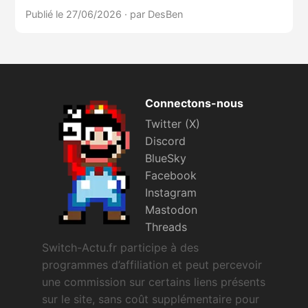
Publié le 27/06/2026
·
par DesBen
Connectons-nous
Twitter (X)
Discord
BlueSky
Facebook
Instagram
Mastodon
Threads
Switch-Actu.fr participe à des
programmes d’affiliation et peut percevoir
une commission sur certains liens présents
sur le site, sans coût supplémentaire pour