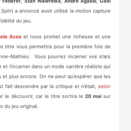
 Federer
,
Stan Wawrinka
,
Andre Agassi
,
Gaël
 Spin
) a annoncé avoir utilisé la
motion capture
idélité du jeu.
nnis Aces
et nous promet une richesse et une
e titre vous permettra pour la première fois de
nne­-Mathieu
. Vous pourrez incarner vos stars
 et l’incarner dans un mode carrière réaliste qui
s et plus encore. On ne peut qu’espérer que les
t fait descendre par la critique et n’était,
selon
le découvrir, car le titre sortira le
20 mai
sur
 du jeu original.