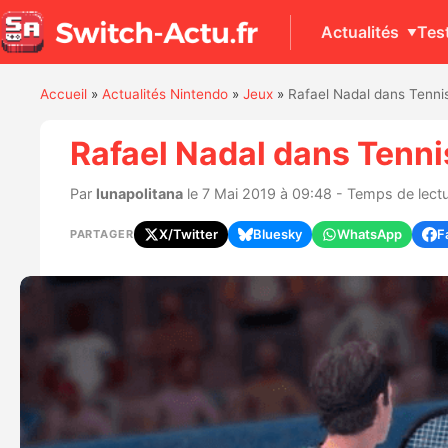
Actualités
Tes
Accueil
»
Actualités Nintendo
»
Jeux
»
Rafael Nadal dans Tennis
Rafael Nadal dans Tenni
Par
lunapolitana
le 7 Mai 2019 à 09:48 - Temps de lectu
X/Twitter
Bluesky
WhatsApp
F
PARTAGER