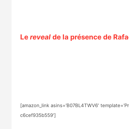
Le
reveal
de la présence de Rafa
[amazon_link asins=’B07BL4TWV6′ template=’Pro
c6cef935b559′]