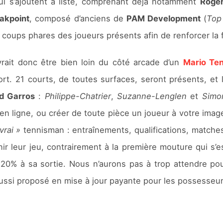
i s’ajoutent à liste, comprenant déjà notamment
Roger
akpoint
, composé d’anciens de
PAM Development
(
Top
s coups phares des joueurs présents afin de renforcer la f
rait donc être bien loin du côté arcade d’un
Mario Te
rt. 21 courts, de toutes surfaces, seront présents, et l
d Garros
:
Philippe­-Chatrier
,
Suzanne­-Lenglen
et
Simo
n ligne, ou créer de toute pièce un joueur à votre image
vrai »
tennisman : entraînements, qualifications, matche
ir leur jeu, contrairement à la première mouture qui s’es
 20% à sa sortie. Nous n’aurons pas à trop attendre pour 
ussi proposé en mise à jour payante pour les possesseurs