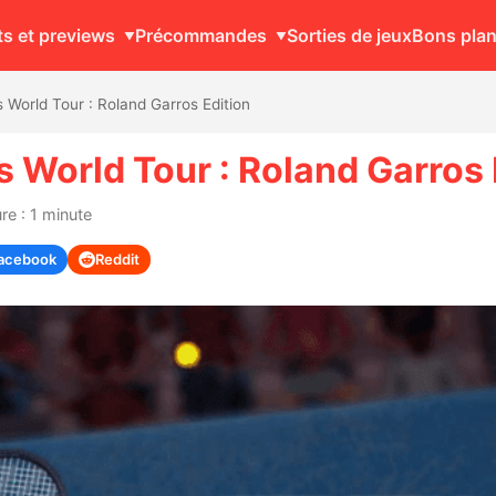
ts et previews
Précommandes
Sorties de jeux
Bons pla
 World Tour : Roland Garros Edition
s World Tour : Roland Garros 
re : 1 minute
acebook
Reddit