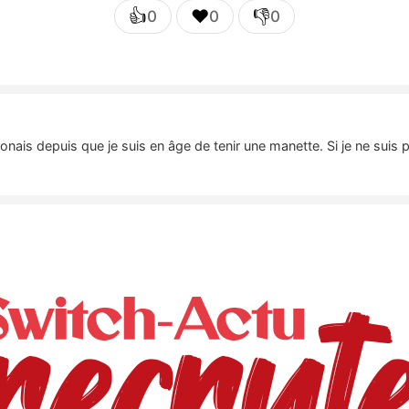
👍
❤️
👎
0
0
0
nais depuis que je suis en âge de tenir une manette. Si je ne suis 