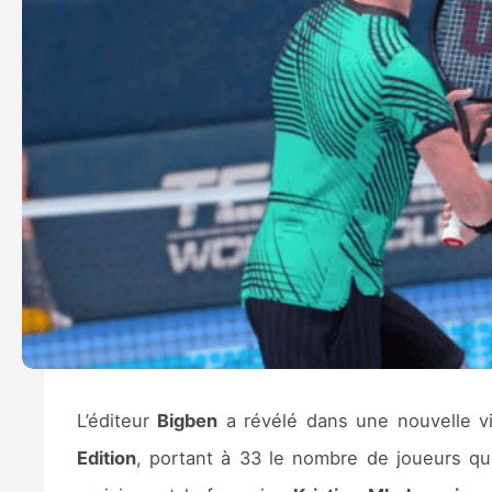
L’éditeur
Bigben
a révélé dans une nouvelle v
Edition
, portant à 33 le nombre de joueurs qu