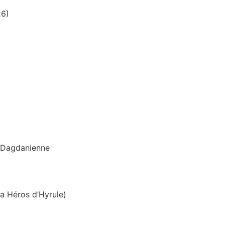
26)
n Dagdanienne
a Héros d’Hyrule)