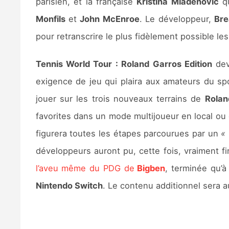
parisien, et la française
Kristina Mladenovic
qu
Monfils
et
John McEnroe
. Le développeur,
Bre
pour retranscrire le plus fidèlement possible le
Tennis World Tour : Roland Garros Edition
dev
exigence de jeu qui plaira aux amateurs du spo
jouer sur les trois nouveaux terrains de
Rolan
favorites dans un mode multijoueur en local ou e
figurera toutes les étapes parcourues par un
« 
développeurs auront pu, cette fois, vraiment fin
l’aveu même du PDG de
Bigben
, terminée qu’à
Nintendo Switch
. Le contenu additionnel sera a