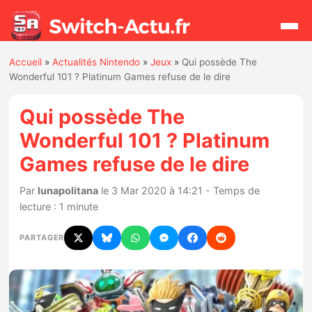
Accueil
»
Actualités Nintendo
»
Jeux
»
Qui possède The
Rechercher
Wonderful 101 ? Platinum Games refuse de le dire
Qui possède The
Actualités
Wonderful 101 ? Platinum
Games refuse de le dire
Jeux
Par
lunapolitana
le 3 Mar 2020 à 14:21 - Temps de
Hardware
lecture : 1 minute
Mises à jour
PARTAGER
Chiffres de ventes
Rumeurs