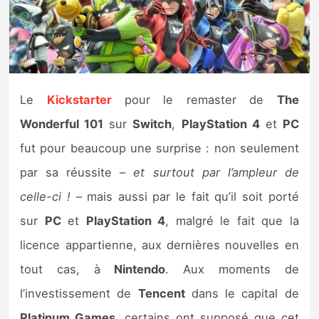
Nintendo Direct
Tests et previews
Le
Kickstarter
pour le remaster de
The
Tests de jeux
Wonderful 101
sur
Switch
,
PlayStation 4
et
PC
Tests d’accessoires
fut pour beaucoup une surprise : non seulement
par sa réussite –
et surtout par l’ampleur de
Autres tests
celle-ci !
– mais aussi par le fait qu’il soit porté
Previews
sur
PC
et
PlayStation 4
, malgré le fait que la
licence appartienne, aux dernières nouvelles en
Précommandes
tout cas, à
Nintendo
. Aux moments de
Précommandes jeux Switch 2
l’investissement de
Tencent
dans le capital de
Platinum Games
, certains ont supposé que cet