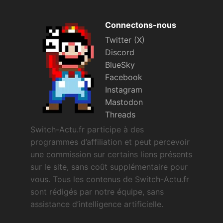
Connectons-nous
Twitter (X)
Discord
BlueSky
Facebook
Instagram
Mastodon
Threads
Switch-Actu.fr participe à des
programmes d’affiliation et peut percevoir
une commission sur certains liens présents
sur le site, sans coût supplémentaire pour
vous. Tous les contenus de Switch-Actu.fr
sont rédigés par notre équipe, sans
assistance d’intelligence artificielle.