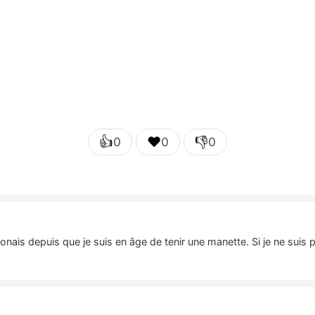
👍
❤️
👎
0
0
0
nais depuis que je suis en âge de tenir une manette. Si je ne suis 