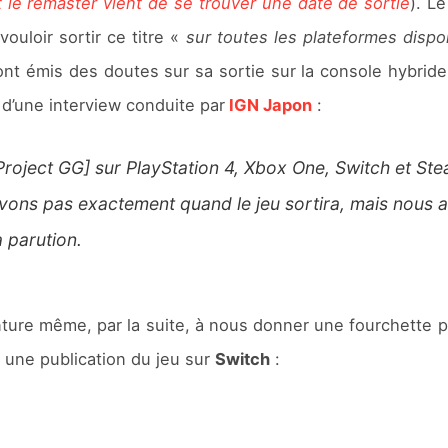
 le remaster vient de se trouver une date de sortie
). L
uloir sortir ce titre «
sur toutes les plateformes dispo
 ont émis des doutes sur sa sortie sur la console hybrid
s d’une interview conduite par
IGN Japon
:
Project GG] sur PlayStation 4, Xbox One, Switch et Stea
avons pas exactement quand le jeu sortira, mais nous ai
 parution.
ture même, par la suite, à nous donner une fourchette po
 une publication du jeu sur
Switch
: