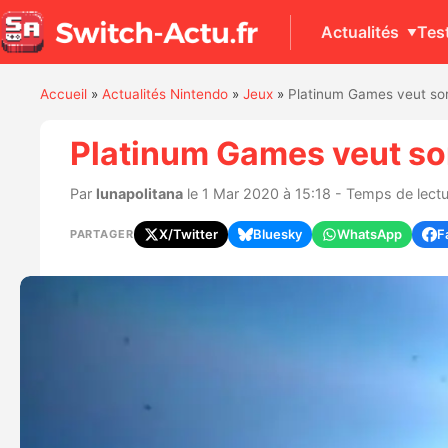
Actualités
Tes
Accueil
»
Actualités Nintendo
»
Jeux
»
Platinum Games veut sor
Platinum Games veut sor
Par
lunapolitana
le 1 Mar 2020 à 15:18 - Temps de lectu
X/Twitter
Bluesky
WhatsApp
F
PARTAGER