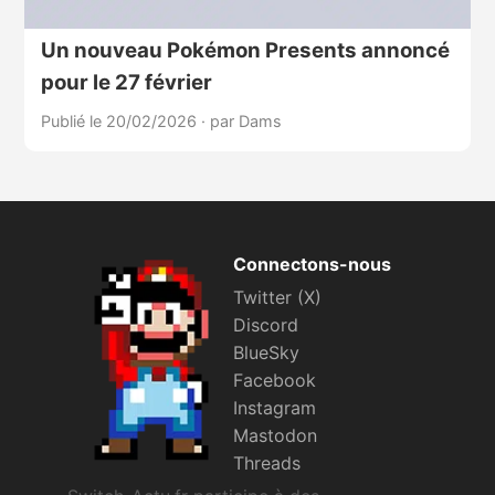
Un nouveau Pokémon Presents annoncé
pour le 27 février
Publié le 20/02/2026
·
par Dams
Connectons-nous
Twitter (X)
Discord
BlueSky
Facebook
Instagram
Mastodon
Threads