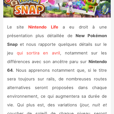
Nintendo Direct
Tests et previews
Le site
Nintendo Life
a eu droit à une
présentation plus détaillée de
New Pokémon
Tests de jeux
Snap
et nous rapporte quelques détails sur le
Tests d’accessoires
jeu
qui sortira en avril
, notamment sur les
différences avec son ancêtre paru sur
Nintendo
Autres tests
64
. Nous apprenons notamment que, si le titre
Previews
sera toujours sur rails, de nombreuses routes
alternatives seront proposées dans chaque
Précommandes
environnement, ce qui augmentera sa durée de
Précommandes jeux Switch 2
vie. Qui plus est, des variations (
jour, nuit et
coucher de soleil
) de chaque niveau seront