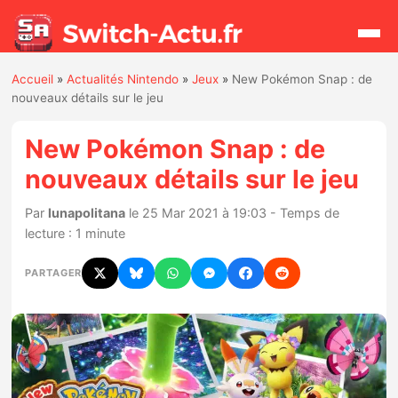
Accueil
»
Actualités Nintendo
»
Jeux
»
New Pokémon Snap : de
Rechercher
nouveaux détails sur le jeu
New Pokémon Snap : de
Actualités
nouveaux détails sur le jeu
Jeux
Par
lunapolitana
le 25 Mar 2021 à 19:03 - Temps de
lecture : 1 minute
Hardware
PARTAGER
Mises à jour
Chiffres de ventes
Rumeurs