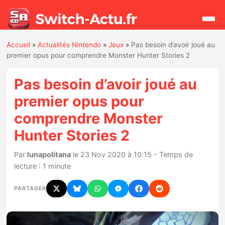
Accueil
»
Actualités Nintendo
»
Jeux
»
Pas besoin d’avoir joué au
Rechercher
premier opus pour comprendre Monster Hunter Stories 2
Pas besoin d’avoir joué au
Actualités
premier opus pour
comprendre Monster
Jeux
Hunter Stories 2
Hardware
Par
lunapolitana
le 23 Nov 2020 à 10:15 - Temps de
lecture : 1 minute
Mises à jour
PARTAGER
Chiffres de ventes
Rumeurs