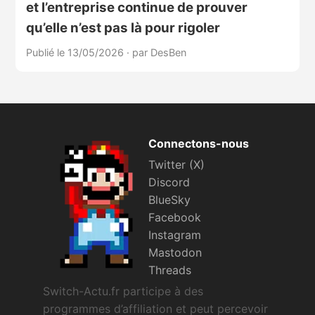
et l’entreprise continue de prouver
qu’elle n’est pas là pour rigoler
Publié le 13/05/2026
·
par DesBen
Connectons-nous
Twitter (X)
Discord
BlueSky
Facebook
Instagram
Mastodon
Threads
Switch-Actu.fr participe à des
programmes d’affiliation et peut percevoir