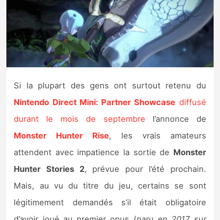
Nintendo Direct
Tests et previews
Tests de jeux
Si la plupart des gens ont surtout retenu du
Tests d’accessoires
Nintendo Direct Mini: Partner Showcase
diffusé
durant le mois de septembre
l’annonce de
Autres tests
Monster Hunter Rise
, les vrais amateurs
Previews
attendent avec impatience la sortie de
Monster
Hunter Stories 2
, prévue pour l’été prochain.
Précommandes
Mais, au vu du titre du jeu, certains se sont
Précommandes jeux Switch 2
légitimement demandés s’il était obligatoire
d’avoir joué au premier opus (
paru en 2017 sur