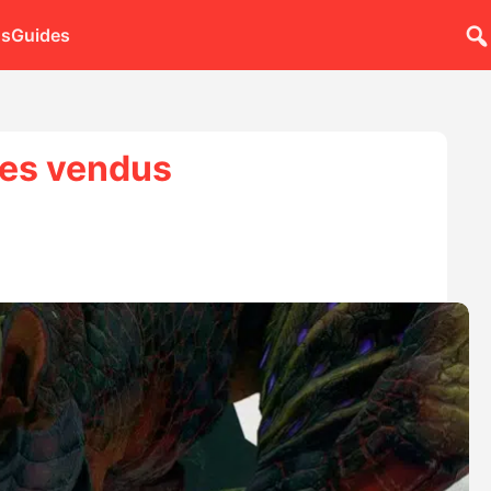
ns
Guides
ires vendus