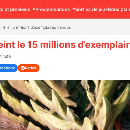
ts et previews
Précommandes
Sorties de jeux
Bons pla
int le 15 millions d’exemplaires vendus
int le 15 millions d’exempla
minute
acebook
Reddit