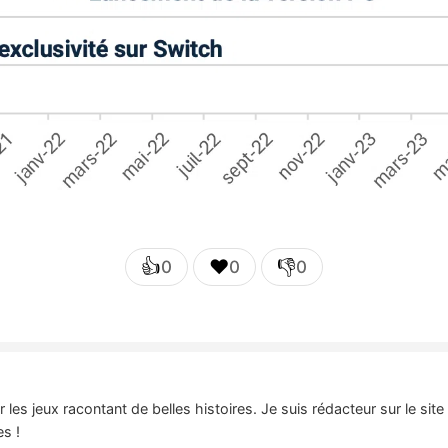
👍
❤️
👎
0
0
0
es jeux racontant de belles histoires. Je suis rédacteur sur le sit
es !