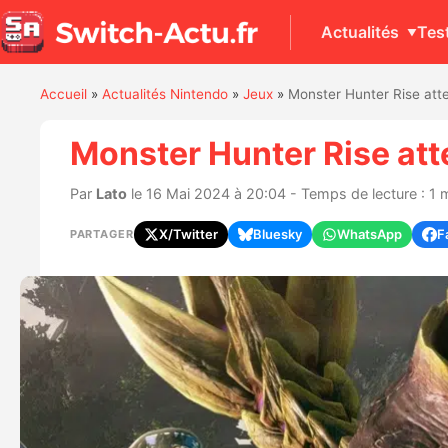
Actualités
Tes
Accueil
»
Actualités Nintendo
»
Jeux
»
Monster Hunter Rise atte
Monster Hunter Rise atte
Par
Lato
le 16 Mai 2024 à 20:04 - Temps de lecture : 1 
X/Twitter
Bluesky
WhatsApp
F
PARTAGER