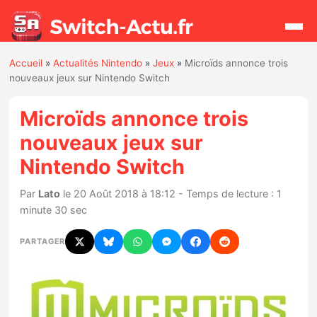
Accueil
»
Actualités Nintendo
»
Jeux
»
Microïds annonce trois
Rechercher
nouveaux jeux sur Nintendo Switch
Microïds annonce trois
Actualités
nouveaux jeux sur
Nintendo Switch
Jeux
Par
Lato
le 20 Août 2018 à 18:12 - Temps de lecture : 1
Hardware
minute 30 sec
Mises à jour
PARTAGER
Chiffres de ventes
Rumeurs