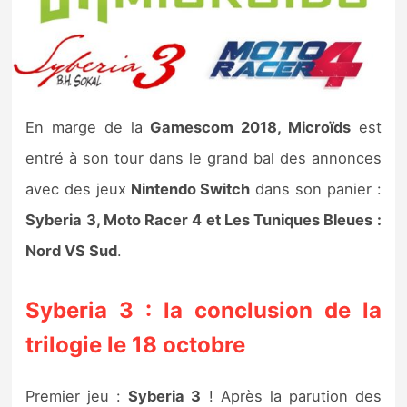
Nintendo Direct
Tests et previews
En marge de la
Gamescom 2018, Microïds
est
Tests de jeux
entré à son tour dans le grand bal des annonces
Tests d’accessoires
avec des jeux
Nintendo Switch
dans son panier :
Syberia 3, Moto Racer 4 et Les Tuniques Bleues :
Autres tests
Nord VS Sud
.
Previews
Syberia 3 : la conclusion de la
Précommandes
trilogie le 18 octobre
Précommandes jeux Switch 2
Premier jeu :
Syberia 3
! Après la parution des