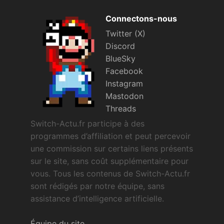
Connectons-nous
Twitter (X)
Discord
BlueSky
Facebook
Instagram
Mastodon
Threads
Switch-Actu.fr participe à des
programmes d’affiliation et peut percevoir
une commission sur certains liens présents
sur le site, sans coût supplémentaire pour
vous. Tous les contenus de Switch-Actu.fr
sont rédigés par notre équipe, sans
assistance d’intelligence artificielle.
Équipe du site