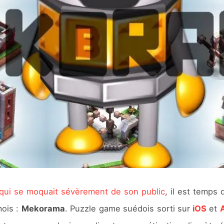
 qui se moquait sévèrement de son public
, il est temps 
mois :
Mekorama
. Puzzle game suédois sorti sur
iOS
et