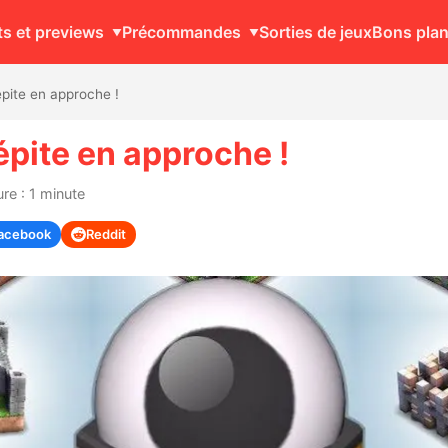
ts et previews
Précommandes
Sorties de jeux
Bons pla
pite en approche !
épite en approche !
re : 1 minute
acebook
Reddit