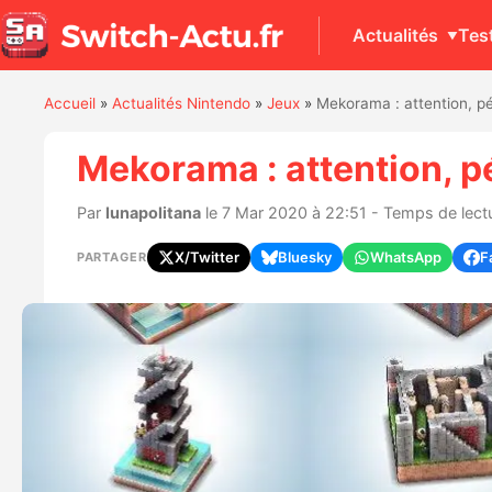
Actualités
Tes
Accueil
»
Actualités Nintendo
»
Jeux
»
Mekorama : attention, pé
Mekorama : attention, p
Par
lunapolitana
le 7 Mar 2020 à 22:51 - Temps de lectu
X/Twitter
Bluesky
WhatsApp
F
PARTAGER