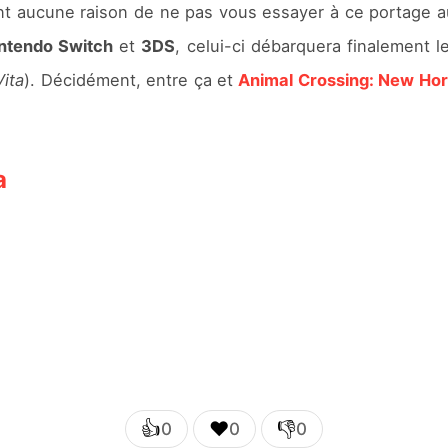
nt aucune raison de ne pas vous essayer à ce portage au
ntendo Switch
et
3DS
, celui-ci débarquera finalement 
Vita
). Décidément, entre ça et
Animal Crossing: New Hor
a
👍
❤️
👎
0
0
0