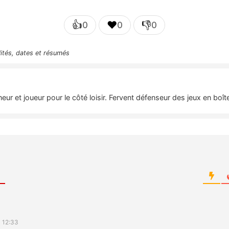
👍
❤️
👎
0
0
0
lités, dates et résumés
nneur et joueur pour le côté loisir. Fervent défenseur des jeux en bo
 12:33