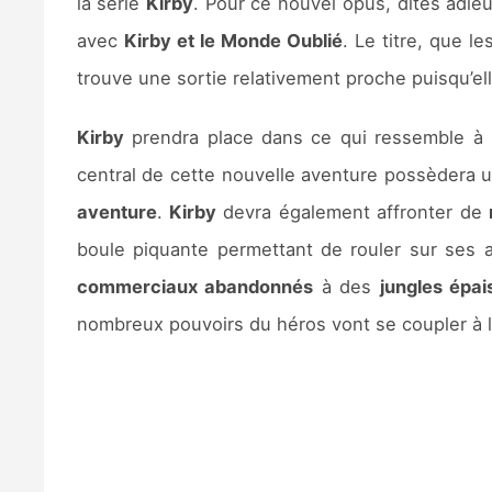
la série
Kirby
. Pour ce nouvel opus, dîtes adie
avec
Kirby et le Monde Oublié
. Le titre, que 
trouve une sortie relativement proche puisqu’el
Kirby
prendra place dans ce qui ressemble à u
central de cette nouvelle aventure possèdera 
aventure
.
Kirby
devra également affronter de
boule piquante permettant de rouler sur ses ad
commerciaux abandonnés
à des
jungles épai
nombreux pouvoirs du héros vont se coupler à l’