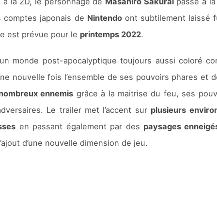
u à la 2D, le personnage de
Masahiro Sakurai
passe à la
les comptes japonais de
Nintendo
ont subtilement laissé f
le est prévue pour le
printemps 2022
.
n monde post-apocalyptique toujours aussi coloré comm
une nouvelle fois l’ensemble de ses pouvoirs phares et
nombreux ennemis
grâce à la maitrise du feu, ses pouv
versaires. Le trailer met l’accent sur
plusieurs envir
sses
en passant également par des
paysages enneigé
ajout d’une nouvelle dimension de jeu.