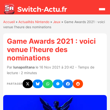
Accueil
»
Actualités Nintendo
»
Jeux
»
Game Awards 2021 : voici
Rechercher
venue l’heure des nominations
Game Awards 2021 : voici
Actualités
venue l’heure des
nominations
Jeux
Par
lunapolitana
le 16 Nov 2021 à 20:42 - Temps de
Hardware
lecture : 2 minutes
Mises à jour
PARTAGER
Chiffres de ventes
Rumeurs