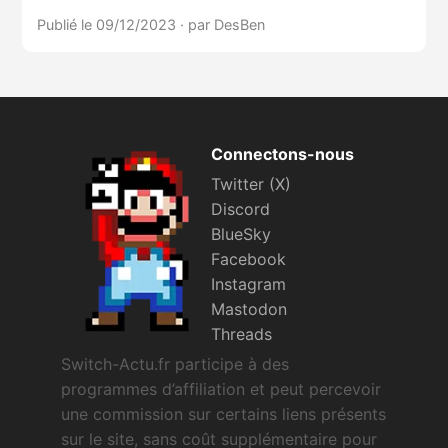
Publié le 09/12/2023
·
par DesBen
Connectons-nous
Twitter (X)
Discord
BlueSky
Facebook
Instagram
Mastodon
Threads
Switch-Actu.fr participe à des
programmes d’affiliation et peut percevoir
une commission sur certains liens présents
sur le site, sans coût supplémentaire pour