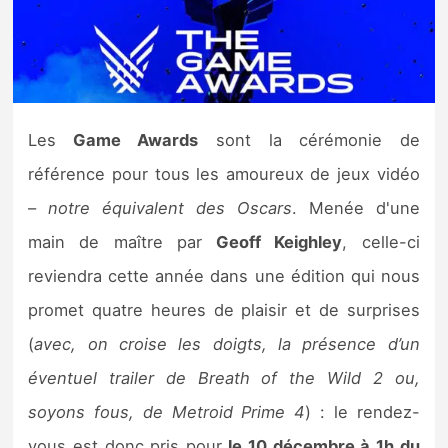
Nintendo Direct
Tests et previews
Les
Game Awards
sont la cérémonie de
Tests de jeux
référence pour tous les amoureux de jeux vidéo
Tests d’accessoires
–
notre équivalent des Oscars
. Menée d'une
main de maître par
Geoff Keighley
, celle-ci
Autres tests
reviendra cette année dans une édition qui nous
Previews
promet quatre heures de plaisir et de surprises
(
avec, on croise les doigts, la présence d’un
Précommandes
éventuel trailer de Breath of the Wild 2 ou,
Précommandes jeux Switch 2
soyons fous, de Metroid Prime 4
) : le rendez-
vous est donc pris pour
le 10 décembre à 1h du