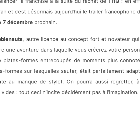
elancer la franchise à la suite du rachat de
THQ
: en ef
wan et c’est désormais aujourd’hui le trailer francophone 
le
7 décembre
prochain.
bblenauts
, autre licence au concept fort et novateur qu
e une aventure dans laquelle vous créerez votre personn
 plates-formes entrecoupés de moments plus connotés
-formes sur lesquelles sauter, était parfaitement adap
ente au manque de stylet. On pourra aussi regretter, à
vides : tout ceci n’incite décidément pas à l’imagination.