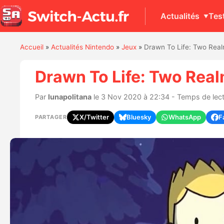
Actualités
Tes
Accueil
»
Actualités Nintendo
»
Jeux
»
Drawn To Life: Two Realm
Drawn To Life: Two Real
Par
lunapolitana
le 3 Nov 2020 à 22:34 - Temps de lectu
X/Twitter
Bluesky
WhatsApp
F
PARTAGER