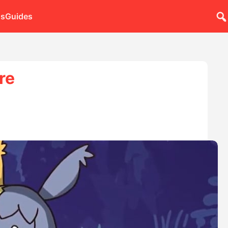
ns
Guides
re