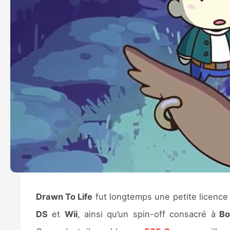
Drawn To Life
fut longtemps une petite licenc
DS
et
Wii
, ainsi qu’un spin-off consacré à
Bo