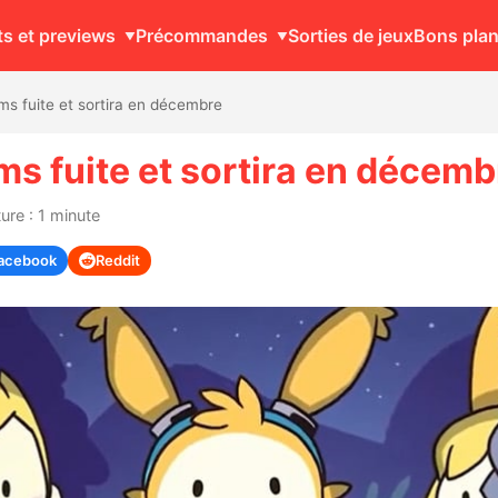
ts et previews
Précommandes
Sorties de jeux
Bons pla
s fuite et sortira en décembre
ms fuite et sortira en décemb
re : 1 minute
acebook
Reddit