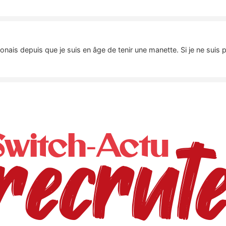
nais depuis que je suis en âge de tenir une manette. Si je ne suis 