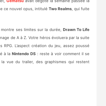
fet,
Gematsu
avait dégoté la semaine passée la
de ce nouvel opus, intitulé
Two Realms
, qui fuite
i montre ses limites sur la durée,
Drawn To Life
age de A à Z. Votre héros évoluera par la suite
 RPG. L’aspect création du jeu, assez poussé
té à la
Nintendo DS
: reste à voir comment il se
 la vue du trailer, des graphismes qui restent