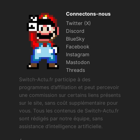
Connectons-nous
Twitter (X)
Discord
BlueSky
Facebook
Instagram
Mastodon
Threads
Switch-Actu.fr participe à des
programmes d’affiliation et peut percevoir
une commission sur certains liens présents
sur le site, sans coût supplémentaire pour
vous. Tous les contenus de Switch-Actu.fr
sont rédigés par notre équipe, sans
assistance d’intelligence artificielle.