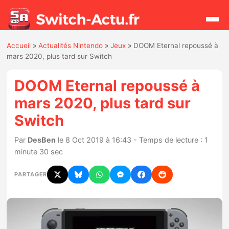
Accueil
»
Actualités Nintendo
»
Jeux
»
DOOM Eternal repoussé à
Rechercher
mars 2020, plus tard sur Switch
DOOM Eternal repoussé à
Actualités
mars 2020, plus tard sur
Switch
Jeux
Par
DesBen
le 8 Oct 2019 à 16:43 - Temps de lecture : 1
Hardware
minute 30 sec
Mises à jour
PARTAGER
Chiffres de ventes
Rumeurs