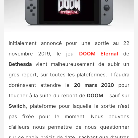
Nintendo Direct
Tests et previews
Initialement annoncé pour une sortie au 22
Tests de jeux
novembre 2019, le jeu
DOOM Eternal
de
Tests d’accessoires
Bethesda
vient malheureusement de subir un
gros report, sur toutes les plateformes. Il faudra
Autres tests
dorénavant attendre le
20 mars 2020
pour
Previews
toucher à la suite du reboot de
DOOM
… sauf sur
Switch,
plateforme pour laquelle la sortie n’est
Précommandes
pas fixée pour le moment. Nous pouvons
Précommandes jeux Switch 2
d’ailleurs nous permettre de nous questionner
sur ce choix précis de date, sachant que d’autres