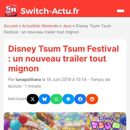
Accueil
»
Actualités Nintendo
»
Jeux
»
Disney Tsum Tsum
Rechercher
Festival : un nouveau trailer tout mignon
Disney Tsum Tsum Festival
Actualités
: un nouveau trailer tout
mignon
Jeux
Par
lunapolitana
le 18 Juin 2019 à 10:14 - Temps de
Hardware
lecture : 1 minute
Mises à jour
PARTAGER
Chiffres de ventes
Rumeurs