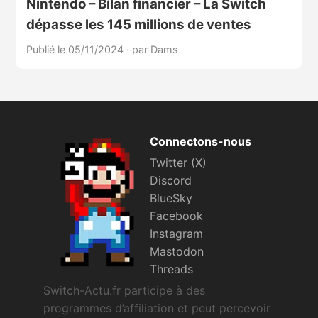
Nintendo – Bilan financier – La Switch
dépasse les 145 millions de ventes
Publié le 05/11/2024
·
par Dams
Connectons-nous
Twitter (X)
Discord
BlueSky
Facebook
Instagram
Mastodon
Threads
Switch-Actu.fr participe à des
programmes d’affiliation et peut percevoir