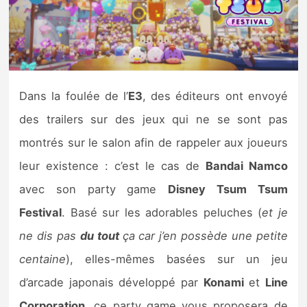
Nintendo Direct
Tests et previews
Dans la foulée de l’
E3
, des éditeurs ont envoyé
Tests de jeux
des trailers sur des jeux qui ne se sont pas
Tests d’accessoires
montrés sur le salon afin de rappeler aux joueurs
leur existence : c’est le cas de
Bandai Namco
Autres tests
avec son party game
Disney Tsum Tsum
Previews
Festival
. Basé sur les adorables peluches (
et je
ne dis pas
du tout
ça car j’en possède une petite
Précommandes
centaine
), elles-mêmes basées sur un jeu
Précommandes jeux Switch 2
d’arcade japonais développé par
Konami
et
Line
Corporation
, ce party game vous proposera de