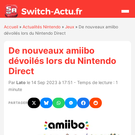
Accueil
»
Actualités Nintendo
»
Jeux
»
De nouveaux amiibo
Rechercher
dévoilés lors du Nintendo Direct
De nouveaux amiibo
Actualités
dévoilés lors du Nintendo
Direct
Jeux
Par
Lato
le 14 Sep 2023 à 17:51 - Temps de lecture : 1
Hardware
minute
Mises à jour
PARTAGER
Chiffres de ventes
Rumeurs