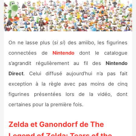
Nintendo Direct
Tests et previews
On ne lasse plus (
si si
) des amiibo, les figurines
Tests de jeux
connectées de
Nintendo
dont le catalogue
Tests d’accessoires
s’agrandit régulièrement au fil des
Nintendo
Direct
. Celui diffusé aujourd’hui n’a pas fait
Autres tests
exception à la règle avec pas moins de cinq
Previews
figurines présentées lors de la vidéo, dont
certaines pour la première fois.
Précommandes
Zelda et Ganondorf de The
Précommandes jeux Switch 2
Legend of Zelda: Tears of the