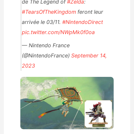
de The Legend of
#Zelda
:
#TearsOfTheKingdom
feront leur
arrivée le 03/11.
#NintendoDirect
pic.twitter.com/NWpMk0f0oa
— Nintendo France
(@NintendoFrance)
September 14,
2023