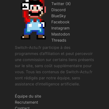
Twitter (X)
Discord
BlueSky
Facebook
Instagram
Mastodon
Threads
Switch-Actu.fr participe à des
programmes d’affiliation et peut percevoir
une commission sur certains liens présents
sur le site, sans coût supplémentaire pour
vous. Tous les contenus de Switch-Actu.fr
sont rédigés par notre équipe, sans
assistance d’intelligence artificielle.
Équipe du site
Recrutement
Contact