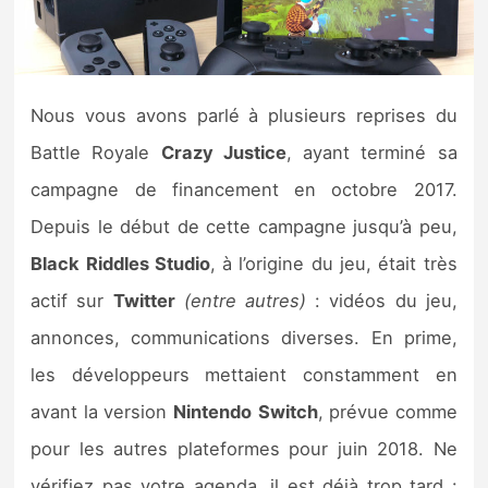
Nintendo Direct
Tests et previews
Nous vous avons parlé à plusieurs reprises du
Battle Royale
Crazy Justice
, ayant terminé sa
Tests de jeux
campagne de financement en octobre 2017.
Tests d’accessoires
Depuis le début de cette campagne jusqu’à peu,
Black Riddles Studio
, à l’origine du jeu, était très
Autres tests
actif sur
Twitter
(entre autres)
: vidéos du jeu,
Previews
annonces, communications diverses. En prime,
les développeurs mettaient constamment en
Précommandes
avant la version
Nintendo
Switch
, prévue comme
Précommandes jeux Switch 2
pour les autres plateformes pour juin 2018. Ne
vérifiez pas votre agenda, il est déjà trop tard :