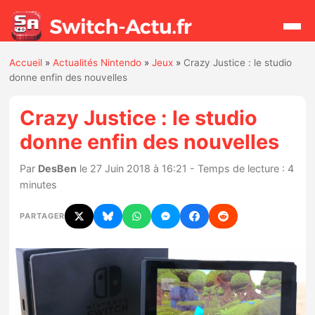
Accueil
»
Actualités Nintendo
»
Jeux
»
Crazy Justice : le studio
Rechercher
donne enfin des nouvelles
Crazy Justice : le studio
Actualités
donne enfin des nouvelles
Jeux
Par
DesBen
le 27 Juin 2018 à 16:21 - Temps de lecture : 4
minutes
Hardware
PARTAGER
Mises à jour
Chiffres de ventes
Rumeurs