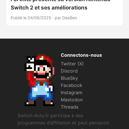
Switch 2 et ses améliorations
Publié le 04/06/2025
·
par DesBen
Connectons-nous
Twitter (X)
Discord
BlueSky
Facebook
Instagram
Mastodon
Threads
Switch-Actu.fr participe à des
programmes d’affiliation et peut percevoir