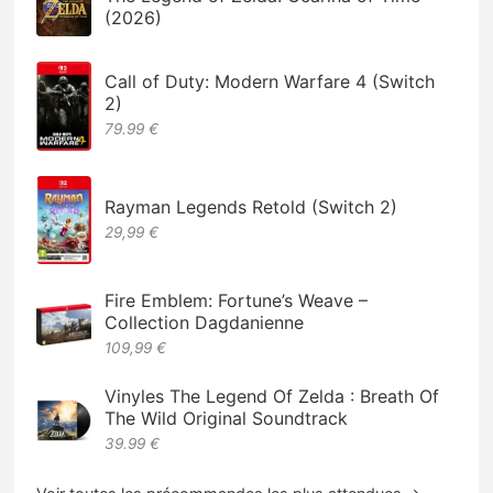
(2026)
Call of Duty: Modern Warfare 4 (Switch
2)
79.99 €
Rayman Legends Retold (Switch 2)
29,99 €
Fire Emblem: Fortune’s Weave –
Collection Dagdanienne
109,99 €
Vinyles The Legend Of Zelda : Breath Of
The Wild Original Soundtrack
39.99 €