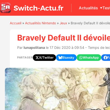
Actualités
Tes
Accueil
»
Actualités Nintendo
»
Jeux
»
Bravely Default II dévoi
Bravely Default II dévoi
Par
lunapolitana
le 17 Déc 2020 à 09:54 - Temps de lect
X/Twitter
Bluesky
WhatsApp
F
PARTAGER