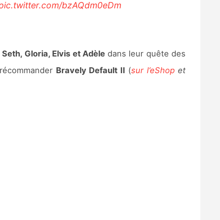
pic.twitter.com/bzAQdm0eDm
e
Seth, Gloria, Elvis et Adèle
dans leur quête des
à précommander
Bravely Default II
(
sur l’eShop
et