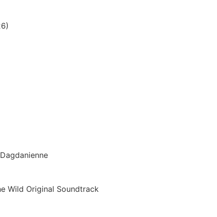
26)
n Dagdanienne
he Wild Original Soundtrack