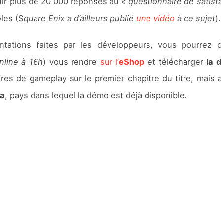
nir plus de 20 000 réponses au «
questionnaire de satisf
ôles (S
quare Enix a d’ailleurs publié
une vidéo
à ce sujet
).
ntations faites par les développeurs, vous pourrez 
nline à 16h
) vous rendre
sur l’
eShop
et télécharger
la 
es de gameplay sur le premier chapitre du titre, mais 
ca
, pays dans lequel la démo est déjà disponible.