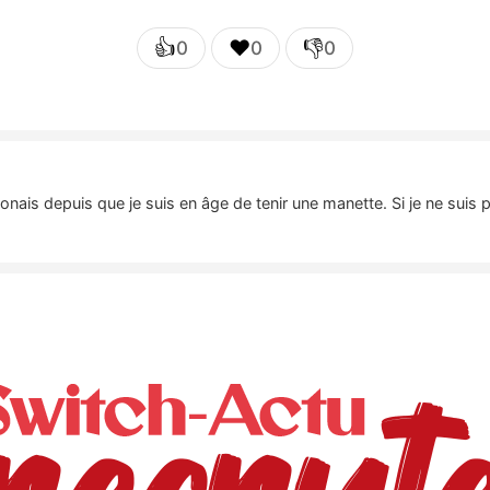
👍
❤️
👎
0
0
0
nais depuis que je suis en âge de tenir une manette. Si je ne suis 