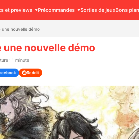
ts et previews
Précommandes
Sorties de jeux
Bons pla
le une nouvelle démo
le une nouvelle démo
ure : 1 minute
acebook
Reddit