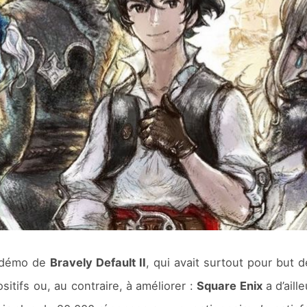
e démo de
Bravely Default II
, qui avait surtout pour but 
tifs ou, au contraire, à améliorer :
Square Enix
a d’ail