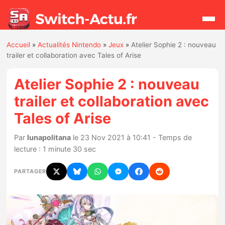
Accueil
»
Actualités Nintendo
»
Jeux
»
Atelier Sophie 2 : nouveau
Rechercher
trailer et collaboration avec Tales of Arise
Atelier Sophie 2 : nouveau
Actualités
trailer et collaboration avec
Tales of Arise
Jeux
Par
lunapolitana
le 23 Nov 2021 à 10:41 - Temps de
Hardware
lecture : 1 minute 30 sec
Mises à jour
PARTAGER
Chiffres de ventes
Rumeurs