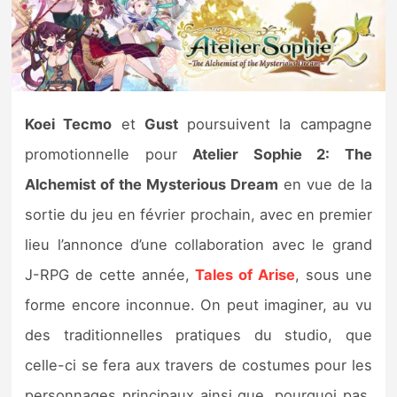
Nintendo Direct
Tests et previews
Koei Tecmo
et
Gust
poursuivent la campagne
Tests de jeux
promotionnelle pour
Atelier Sophie 2: The
Tests d’accessoires
Alchemist of the Mysterious Dream
en vue de la
sortie du jeu en février prochain, avec en premier
Autres tests
lieu l’annonce d’une collaboration avec le grand
Previews
J-RPG de cette année,
Tales of Arise
, sous une
forme encore inconnue. On peut imaginer, au vu
Précommandes
des traditionnelles pratiques du studio, que
Précommandes jeux Switch 2
celle-ci se fera aux travers de costumes pour les
personnages principaux ainsi que, pourquoi pas,