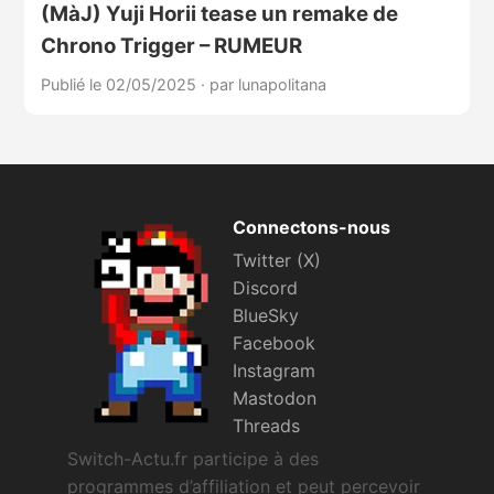
(MàJ) Yuji Horii tease un remake de
Chrono Trigger – RUMEUR
Publié le 02/05/2025
·
par lunapolitana
Connectons-nous
Twitter (X)
Discord
BlueSky
Facebook
Instagram
Mastodon
Threads
Switch-Actu.fr participe à des
programmes d’affiliation et peut percevoir