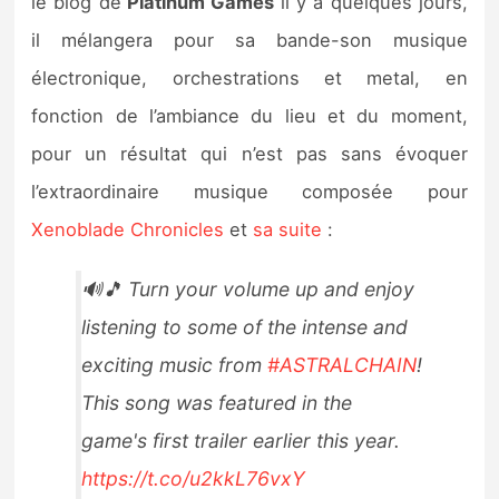
le blog de
Platinum Games
il y a quelques jours,
il mélangera pour sa bande-son musique
électronique, orchestrations et metal, en
fonction de l’ambiance du lieu et du moment,
pour un résultat qui n’est pas sans évoquer
l’extraordinaire musique composée pour
Xenoblade Chronicles
et
sa suite
:
🔊🎵 Turn your volume up and enjoy
listening to some of the intense and
exciting music from
#ASTRALCHAIN
!
This song was featured in the
game's first trailer earlier this year.
https://t.co/u2kkL76vxY