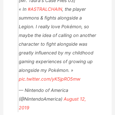
[Mr. Taura's Case Files 03]
« In
#ASTRALCHAIN
, the player
summons & fights alongside a
Legion. I really love Pokémon, so
maybe the idea of calling on another
character to fight alongside was
greatly influenced by my childhood
gaming experiences of growing up
alongside my Pokémon. »
pic.twitter.com/yK5jpRO5mw
— Nintendo of America
(@NintendoAmerica)
August 12,
2019