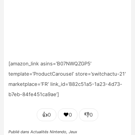
[amazon_link asins=’B07NWQZGP5′
template=’ProductCarousel’ store=’switchactu-21′
marketplace=’FR’ link_id=’882c51a5-1a23-4d73-
b7eb-84fe451ca9ae’]
👍
❤️
👎
0
0
0
Publié dans
Actualités Nintendo
,
Jeux