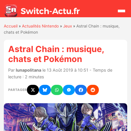
Accueil
»
Actualités Nintendo
»
Jeux
»
Astral Chain : musique,
Rechercher
chats et Pokémon
Astral Chain : musique,
Actualités
chats et Pokémon
Jeux
Par
lunapolitana
le 13 Août 2019 à 10:51 - Temps de
lecture : 2 minutes
Hardware
PARTAGER
Mises à jour
Chiffres de ventes
Rumeurs