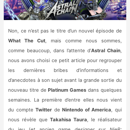
Nintendo Direct
Tests et previews
Non, ce n’est pas le titre d’un nouvel épisode de
What The Cut
, mais comme nous sommes,
Tests de jeux
comme beaucoup, dans l’attente d’
Astral Chain
,
Tests d’accessoires
nous avons choisi ce petit article pour regrouper
les dernières bribes d’informations et
Autres tests
d’anecdotes à son sujet avant la grande sortie du
Previews
nouveau titre de
Platinum Games
dans quelques
semaines. La première d’entre elles nous vient
Précommandes
du compte
Twitter
de
Nintendo of America
, qui
Précommandes jeux Switch 2
nous révèle que
Takahisa Taura
, le réalisateur
du jeu (
et ancien game designer sur NieR: