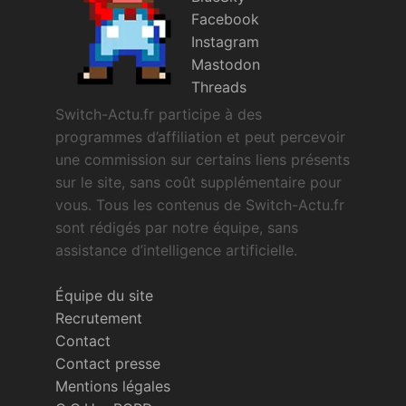
Facebook
Instagram
Mastodon
Threads
Switch-Actu.fr participe à des
programmes d’affiliation et peut percevoir
une commission sur certains liens présents
sur le site, sans coût supplémentaire pour
vous. Tous les contenus de Switch-Actu.fr
sont rédigés par notre équipe, sans
assistance d’intelligence artificielle.
Équipe du site
Recrutement
Contact
Contact presse
Mentions légales