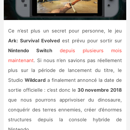
Nintendo Direct
Tests et previews
Ce n’est plus un secret pour personne, le jeu
Ark: Survival Evolved
est prévu pour sortir sur
Tests de jeux
Nintendo Switch
depuis plusieurs mois
Tests d’accessoires
maintenant
. Si nous n’en savions pas réellement
plus sur la période de lancement du titre, le
Autres tests
Studio
Wildcard
a finalement annoncé la date de
Previews
sortie officielle : c’est donc le
30 novembre 2018
que nous pourrons apprivoiser du dinosaure,
Précommandes
conquérir des terres ennemies, créer d’énormes
Précommandes jeux Switch 2
structures depuis la console hybride de
Nintendo.