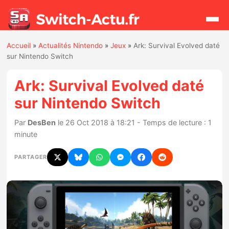
Accueil
»
Actualités Nintendo
»
Jeux
»
Ark: Survival Evolved daté
Rechercher
sur Nintendo Switch
Ark: Survival Evolved daté
Actualités
sur Nintendo Switch
Jeux
Par
DesBen
le 26 Oct 2018 à 18:21 - Temps de lecture : 1
minute
Hardware
PARTAGER
Mises à jour
Chiffres de ventes
Rumeurs