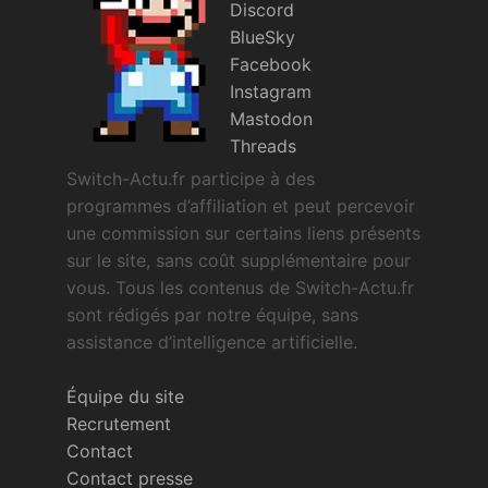
Discord
BlueSky
Facebook
Instagram
Mastodon
Threads
Switch-Actu.fr participe à des
programmes d’affiliation et peut percevoir
une commission sur certains liens présents
sur le site, sans coût supplémentaire pour
vous. Tous les contenus de Switch-Actu.fr
sont rédigés par notre équipe, sans
assistance d’intelligence artificielle.
Équipe du site
Recrutement
Contact
Contact presse