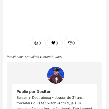
👍
❤️
👎
0
0
0
Publié dans
Actualités Nintendo
,
Jeux
Publié par
DesBen
Benjamin Destrebecq - Joueur de 31 ans,
fondateur du site Switch-Actu.fr, je suis
passionné par le jeu-vidéo depuis The Legend