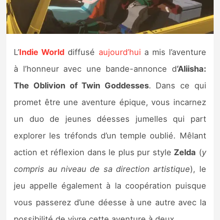
Nintendo Direct
Tests et previews
L’
Indie World
diffusé
aujourd’hui
a mis l’aventure
à l’honneur avec une bande-annonce d
‘Aliisha:
Tests de jeux
The Oblivion of Twin Goddesses
. Dans ce qui
Tests d’accessoires
promet être une aventure épique, vous incarnez
un duo de jeunes déesses jumelles qui part
Autres tests
explorer les tréfonds d’un temple oublié. Mêlant
Previews
action et réflexion dans le plus pur style
Zelda
(
y
compris au niveau de sa direction artistique
), le
Précommandes
jeu appelle également à la coopération puisque
Précommandes jeux Switch 2
vous passerez d’une déesse à une autre avec la
possibilité de vivre cette aventure à deux.