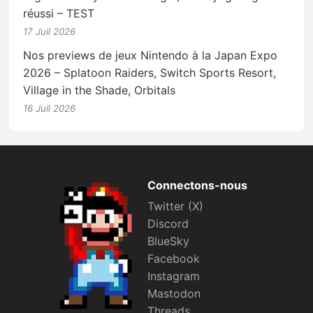
réussi – TEST
17 Juil 2026
Nos previews de jeux Nintendo à la Japan Expo
2026 – Splatoon Raiders, Switch Sports Resort,
Village in the Shade, Orbitals
16 Juil 2026
Connectons-nous
Twitter (X)
Discord
BlueSky
Facebook
Instagram
Mastodon
Threads