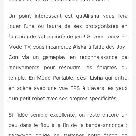
Sorties de jeux
Un point intéressant est qu’
Aliisha
vous fera
Bons plans
jouer l’une ou l’autre de ses protagonistes en
fonction de votre mode de jeu ! Si vous jouez en
Guides
Mode TV, vous incarnerez
Aisha
à l’aide des Joy-
Con via un gameplay en reconnaissance de
mouvements pour résoudre les énigmes du
temple. En Mode Portable, c’est
Lisha
qui entre
en scène avec une vue FPS à travers les yeux
d’un petit robot avec ses propres spécificités.
Si l’idée semble excellente, on reste encore un
peu dans le flou à la fin de la bande-annonce :
sera-t-on obligé de switcher notre façon de