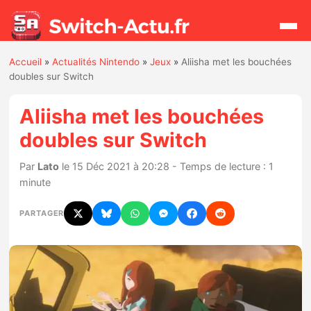
Accueil
»
Actualités Nintendo
»
Jeux
»
Aliisha met les bouchées
Rechercher
doubles sur Switch
Aliisha met les bouchées
Actualités
doubles sur Switch
Jeux
Par
Lato
le 15 Déc 2021 à 20:28 - Temps de lecture : 1
minute
Hardware
PARTAGER
Mises à jour
Chiffres de ventes
Rumeurs