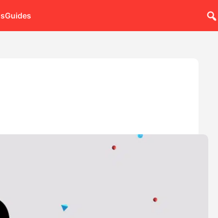
ns
Guides