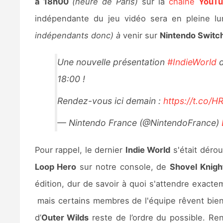
à 18h00
(heure de Paris)
sur la
chaîne
YouTu
indépendante du jeu vidéo sera en pleine lu
indépendants donc) à
venir sur
Nintendo Switc
Une nouvelle présentation
#IndieWorld
d
18:00 !
Rendez-vous ici demain :
https://t.co/
— Nintendo France (@NintendoFrance)
Pour rappel, le dernier
Indie World
s'était dérou
Loop Hero
sur notre console, de
Shovel Knig
édition, dur de savoir à quoi s'attendre exact
mais certains membres de l'équipe rêvent bie
d’
Outer Wilds
reste de l’ordre du possible. R