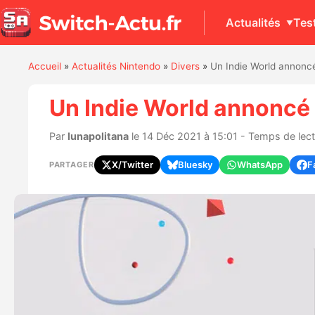
Actualités
Tes
Accueil
»
Actualités Nintendo
»
Divers
»
Un Indie World annonc
Un Indie World annoncé
Par
lunapolitana
le 14 Déc 2021 à 15:01 - Temps de lect
X/Twitter
Bluesky
WhatsApp
F
PARTAGER