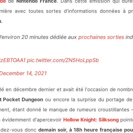
be
de
Nintendo France
. Dans cette émission qui dure
mière avec toutes sortes d'informations données à p
h
.
’environ 20 minutes dédiée aux
prochaines sorties
ind
HRzEBTOAA1
pic.twitter.com/ZN5HoLppSb
December 14, 2021
lé en décembre dernier et avait été l'occasion de nombr
ht Pocket Dungeon
ou encore la surprise du portage de 
ement, étant donné le manque de rumeurs croustillantes 
n évidemment d'apercevoir
Hollow Knight: Silksong
point
endez-vous donc
demain soir, à 18h heure française pou