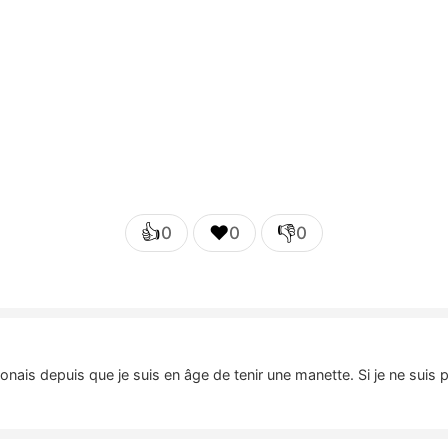
👍
❤️
👎
0
0
0
nais depuis que je suis en âge de tenir une manette. Si je ne suis 